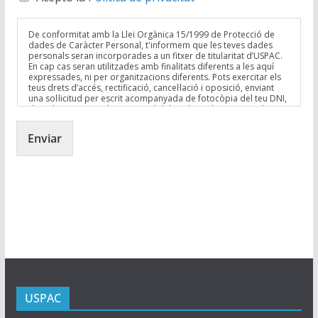
c
t
e
c
a
F
e
De conformitat amb la Llei Orgànica 15/1999 de Protecció de
n
i
dades de Caràcter Personal, t'informem que les teves dades
p
c
e
personals seran incorporades a un fitxer de titularitat d’USPAC.
t
e
En cap cas seran utilitzades amb finalitats diferents a les aquí
l
a
expressades, ni per organitzacions diferents. Pots exercitar els
F
d
teus drets d’accés, rectificació, cancel·lació i oposició, enviant
n
i
1
una sol·licitud per escrit acompanyada de fotocòpia del teu DNI,
c
e
dirigida a USPAC, a la seu social del sindicat al Carrer Mecànica
*
e
19, 08038, Barcelona, a l’atenció del President d’USPAC.
l
F
d
Enviar
i
2
e
*
l
d
3
*
USPAC