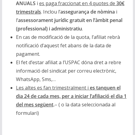
ANUALS
i
es paga fraccionat en 4 quotes de
30€
trimestrals
. Inclou l’
assegurança de nòmina
i
l’
assessorament jurídic gratuït en l’àmbit penal
(professional) i administratiu
.
En cas de modificació de la quota, l’afiliat rebrà
notificació d’aquest fet abans de la data de
pagament.
El fet d’estar afiliat a l’USPAC dóna dret a rebre
informació del sindicat per correu electrònic,
WhatsApp, Sms,…
Les altes es fan trimestralment i
es tanquen el
dia 24 de cada mes, per a iniciar l’afiliació el dia 1
del mes següent
.
– ( o la data seleccionada al
formulari)