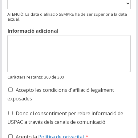
ATENCIÓ: La data d'afiliació SEMPRE ha de ser superior a la data
actual.
Informació adicional
Caràcters restants: 300 de 300
A
Accepto les condicions d'afiliació legalment
c
exposades
c
e
A
p
Dono el consentiment per rebre informació de
c
t
USPAC a través dels canals de comunicació
c
a
e
n
A
p
Acepto la
Política de privacitat
*
c