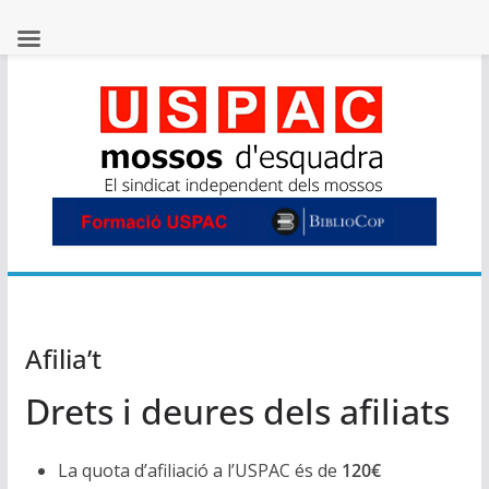
Skip
to
content
Afilia’t
Drets i deures dels afiliats
La quota d’afiliació a l’USPAC és de
120€