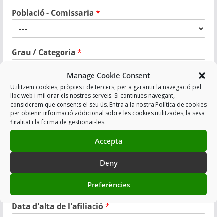
Població - Comissaria
*
Grau / Categoria
*
Manage Cookie Consent
Utilitzem cookies, pròpies i de tercers, per a garantir la navegació pel
Escamot o grup
*
lloc web i millorar els nostres serveis. Si continues navegant,
considerem que consents el seu ús. Entra a la nostra Política de cookies
per obtenir informació addicional sobre les cookies utilitzades, la seva
finalitat i la forma de gestionar-les.
Caràcters restants: 30 de 30
Accepta
IBAN Compte corrent
*
Deny
(Ex: ES0011112222333344445555)
Preferències
Caràcters restants: 24 de 24
Data d'alta de l'afiliació
*