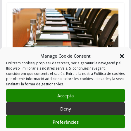
Manage Cookie Consent
Utilitzem cookies, pròpies i de tercers, per a garantir la navegació pel
lloc web i millorar els nostres serveis. Si continues navegant,
ACCIÓ SINDICAL
TAULA DE NEGOCIACIÖ
considerem que consents el seu ús. Entra a la nostra Política de cookies
per obtenir informació addicional sobre les cookies utilitzades, la seva
05/12/2025
USPAC
finalitat i la forma de gestionar-les.
14a REUNIÓ DE LA MESA DE
Accepta
NEGOCIACIÓ: BENVINGUTS AL
Deny
DIA DE LA MARMOTA.
Preferències
184/2025 En data 04 de desembre del 2025, ha tingut
lloc una nova reunió de la Mesa de Negociació per