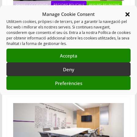
PIRINEU OCCIDENTAL
REGIONS POLICIALS
RESUMS REUNIONS
Manage Cookie Consent
06/05/2022
USPAC
Utilitzem cookies, pròpies i de tercers, per a garantir la navegació pel
RESUM REUNIÓ REGIONAL
lloc web i millorar els nostres serveis. Si continues navegant,
considerem que consents el seu ús. Entra a la nostra Política de cookies
RPPO 04-05-2022
per obtenir informació addicional sobre les cookies utilitzades, la seva
finalitat i la forma de gestionar-les.
107/2022 Assistim a la Reunió Regional i se’ns informa
Accepta
dels recents canvis de Comandaments, amb presa de
possessió el passat
Deny
Read More
Preferències