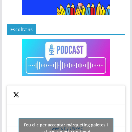
Escolta’ns
Feu clic per acceptar màrqueting galetes i
Tweets by USPAC
activar aquest contingut