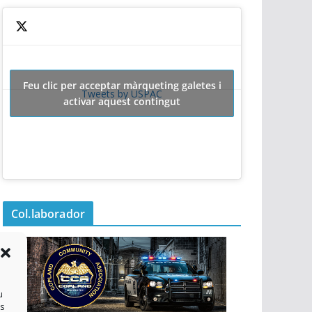
Feu clic per acceptar màrqueting galetes i
Tweets by USPAC
activar aquest contingut
Col.laborador
u
es