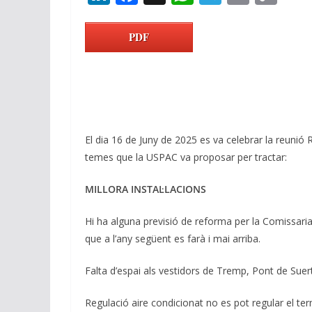
n
ac
h
el
m
o
k
e
at
e
ai
p
PDF
e
b
s
gr
l
y
dI
o
A
a
Li
n
o
p
m
n
k
p
k
El dia 16 de Juny de 2025 es va celebrar la reunió 
temes que la USPAC va proposar per tractar:
MILLORA INSTAL·LACIONS
Hi ha alguna previsió de reforma per la Comissaria
que a l’any següent es farà i mai arriba.
Falta d’espai als vestidors de Tremp, Pont de Suert
Regulació aire condicionat no es pot regular el te