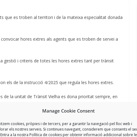
s que es troben al territori i de la mateixa especialitat donada
 convocar hores extres als agents que es troben de servei a
 gestió i criteris de totes les hores extres tant per trànsit
n son els de la instrucció 4/2025 que regula les hores extres.
de la unitat de Trànsit Vielha es dona prioritat sempre, en
gents que més hores extres realitzen son els de Vielha durant
Manage Cookie Consent
litzem cookies, pròpies i de tercers, per a garantir la navegació pel lloc web i
zant servei a Melles a la bossa d’hores ens diuen que com que
lorar els nostres serveis. Si continues navegant, considerem que consents el se
rmen part de l’ART no entraven en aquesta bossa d’hores. Ho
 Entra a la nostra Política de cookies per obtenir informació addicional sobre l