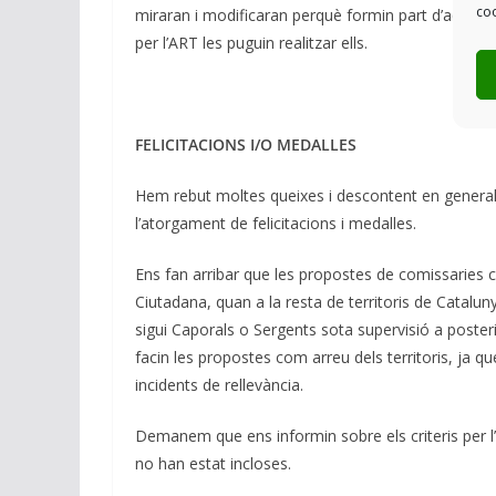
coo
miraran i modificaran perquè formin part d’aquest
per l’ART les puguin realitzar ells.
FELICITACIONS I/O MEDALLES
Hem rebut moltes queixes i descontent en general 
l’atorgament de felicitacions i medalles.
Ens fan arribar que les propostes de comissaries 
Ciutadana, quan a la resta de territoris de Catalun
sigui Caporals o Sergents sota supervisió a posteri
facin les propostes com arreu dels territoris, ja qu
incidents de rellevància.
Demanem que ens informin sobre els criteris per l
no han estat incloses.