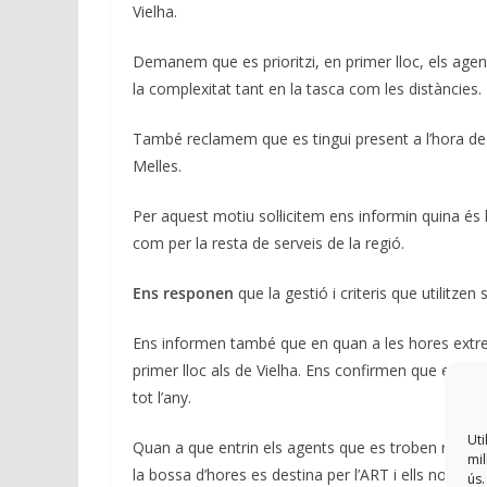
Vielha.
Demanem que es prioritzi, en primer lloc, els agent
la complexitat tant en la tasca com les distàncies.
També reclamem que es tingui present a l’hora de
Melles.
Per aquest motiu sol·licitem ens informin quina és la
com per la resta de serveis de la regió.
Ens responen
que la gestió i criteris que utilitze
Ens informen també que en quan a les hores extres 
primer lloc als de Vielha. Ens confirmen que els a
tot l’any.
Uti
Quan a que entrin els agents que es troben realit
mil
la bossa d’hores es destina per l’ART i ells no fo
ús.