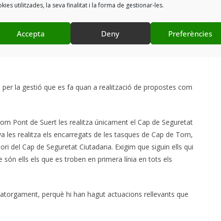
kies utilitzades, la seva finalitat i la forma de gestionar-les.
a bossa d’hores i en cas que no es cobreixin aquestes hores
Accepta
Deny
Preferències
per la gestió que es fa quan a realització de propostes com
com Pont de Suert les realitza únicament el Cap de Seguretat
ya les realitza els encarregats de les tasques de Cap de Torn,
ori del Cap de Seguretat Ciutadana. Exigim que siguin ells qui
e són ells els que es troben en primera línia en tots els
’atorgament, perquè hi han hagut actuacions rellevants que