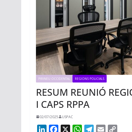
PIRINEU OCCIDENTAL
REGIONS POLICIALS
RESUM REUNIÓ REGIO
I CAPS RPPA
02/07/2025
USPAC
Li
F
X
W
T
E
C