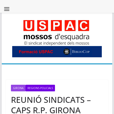
Skip
to
content
GIRONA
REGIONS POLICIALS
REUNIÓ SINDICATS –
CAPS R.P. GIRONA