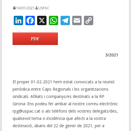
18/01/2021
USPAC
Li
F
X
W
T
E
C
n
ac
h
el
m
o
k
e
at
e
ai
p
PDF
e
b
s
gr
l
y
dI
o
A
a
Li
3/2021
n
o
p
m
n
k
p
k
El proper 01-02-2021 hem estat convocats a la reunió
periòdica entre Caps Regionals i les organitzacions
sindicals. Afiliats i companys/es destinats a la RP
Girona: Ens podeu fer arribar al nostre correu electrònic
rpg@uspac.cat o als telèfons dels vostres delegats/des,
qualsevol tema o incidència que afecti a la vostra
destinació, abans del 22 de gener de 2021, per a