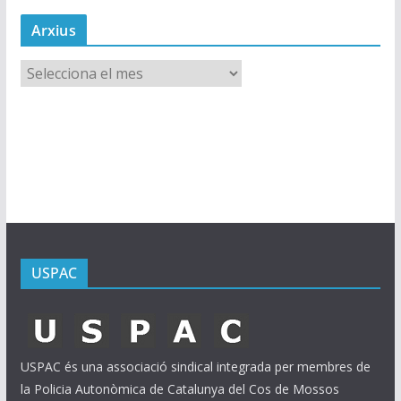
Arxius
A
r
x
i
u
s
USPAC
USPAC és una associació sindical integrada per membres de
la Policia Autonòmica de Catalunya del Cos de Mossos