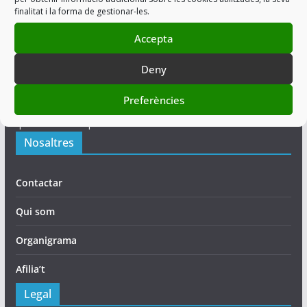
finalitat i la forma de gestionar-les.
USPAC és una associació sindical integrada per membres de
Accepta
la Policia Autonòmica de Catalunya del Cos de Mossos
Deny
d'Esquadra, la qual realitza l’acció sindical, individual o
col·lectiva, encaminada a l’assoliment de millores en les
Preferències
condicions professionals, laborals, socials, econòmiques i de
qualsevol altre tipus de tots els seus membres.
Nosaltres
Contactar
Qui som
Organigrama
Afilia’t
Legal