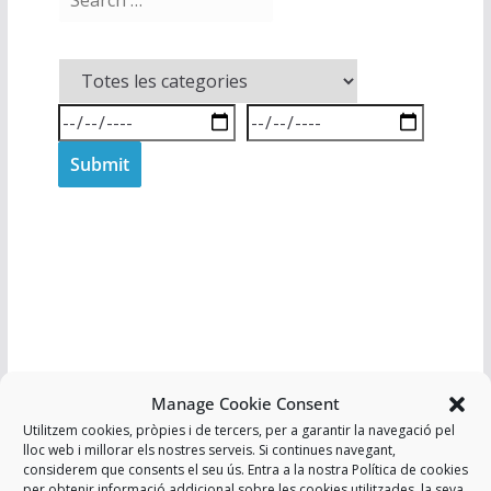
Manage Cookie Consent
Utilitzem cookies, pròpies i de tercers, per a garantir la navegació pel
USPAC
lloc web i millorar els nostres serveis. Si continues navegant,
considerem que consents el seu ús. Entra a la nostra Política de cookies
per obtenir informació addicional sobre les cookies utilitzades, la seva