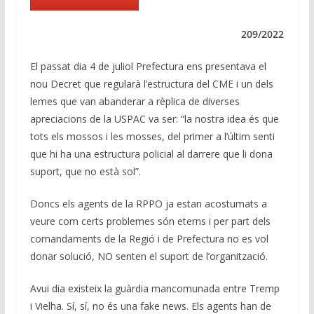
e
b
s
gr
l
y
dI
o
A
a
Li
209/2022
n
o
p
m
n
El passat dia 4 de juliol Prefectura ens presentava el
k
p
k
nou Decret que regularà l’estructura del CME i un dels
lemes que van abanderar a rèplica de diverses
apreciacions de la USPAC va ser: “la nostra idea és que
tots els mossos i les mosses, del primer a l’últim senti
que hi ha una estructura policial al darrere que li dona
suport, que no està sol”.
Doncs els agents de la RPPO ja estan acostumats a
veure com certs problemes són eterns i per part dels
comandaments de la Regió i de Prefectura no es vol
donar solució, NO senten el suport de l’organització.
Avui dia existeix la guàrdia mancomunada entre Tremp
i Vielha. Sí, sí, no és una fake news. Els agents han de