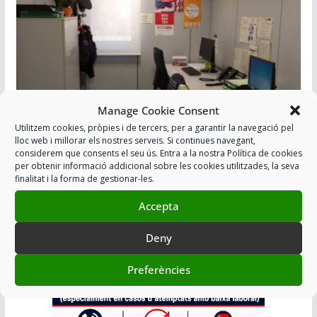
Manage Cookie Consent
Utilitzem cookies, pròpies i de tercers, per a garantir la navegació pel
lloc web i millorar els nostres serveis. Si continues navegant,
OPOSICIÓ A LA REFORMA DEL
considerem que consents el seu ús. Entra a la nostra Política de cookies
per obtenir informació addicional sobre les cookies utilitzades, la seva
DECRET DE SEGONA ACTIVITAT
finalitat i la forma de gestionar-les.
31/01/2020
Accepta
Deny
Afegir a Agenda
Preferències