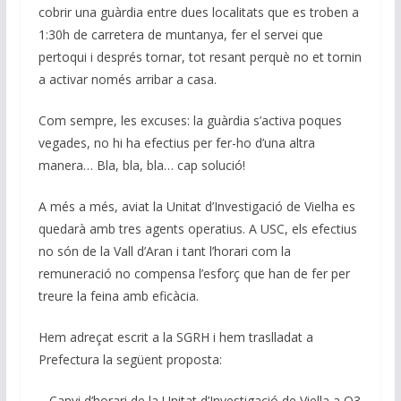
cobrir una guàrdia entre dues localitats que es troben a
1:30h de carretera de muntanya, fer el servei que
pertoqui i després tornar, tot resant perquè no et tornin
a activar només arribar a casa.
Com sempre, les excuses: la guàrdia s’activa poques
vegades, no hi ha efectius per fer-ho d’una altra
manera… Bla, bla, bla… cap solució!
A més a més, aviat la Unitat d’Investigació de Vielha es
quedarà amb tres agents operatius. A USC, els efectius
no són de la Vall d’Aran i tant l’horari com la
remuneració no compensa l’esforç que han de fer per
treure la feina amb eficàcia.
Hem adreçat escrit a la SGRH i hem traslladat a
Prefectura la següent proposta:
– Canvi d’horari de la Unitat d’Investigació de Viella a Q3