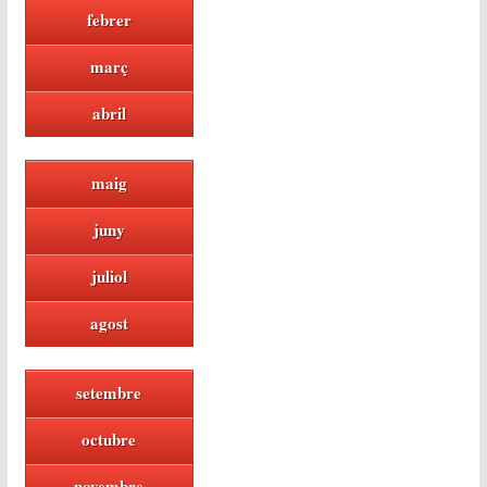
febrer
març
abril
maig
juny
juliol
agost
setembre
octubre
novembre