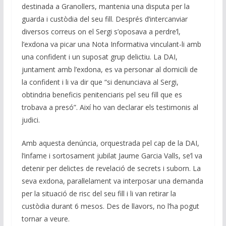
destinada a Granollers, mantenia una disputa per la
guarda i custòdia del seu fill. Després d’intercanviar
diversos correus on el Sergi s’oposava a perdre’l,
l’exdona va picar una Nota Informativa vinculant-li amb
una confident i un suposat grup delictiu. La DAI,
juntament amb l’exdona, es va personar al domicili de
la confident i li va dir que “si denunciava al Sergi,
obtindria beneficis penitenciaris pel seu fill que es
trobava a presó”. Així ho van declarar els testimonis al
judici.
Amb aquesta denúncia, orquestrada pel cap de la DAI,
l’infame i sortosament jubilat Jaume Garcia Valls, se’l va
detenir per delictes de revelació de secrets i suborn. La
seva exdona, paral·lelament va interposar una demanda
per la situació de risc del seu fill i li van retirar la
custòdia durant 6 mesos. Des de llavors, no l’ha pogut
tornar a veure.