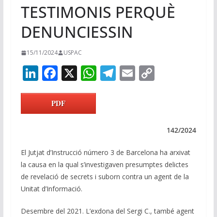
TESTIMONIS PERQUÈ
DENUNCIESSIN
15/11/2024
USPAC
Li
F
X
W
T
E
C
n
ac
h
el
m
o
k
e
at
e
ai
p
PDF
e
b
s
gr
l
y
dI
o
A
a
Li
142/2024
n
o
p
m
n
El Jutjat d’Instrucció número 3 de Barcelona ha arxivat
k
p
k
la causa en la qual s’investigaven presumptes delictes
de revelació de secrets i suborn contra un agent de la
Unitat d’Informació.
Desembre del 2021. L’exdona del Sergi C., també agent