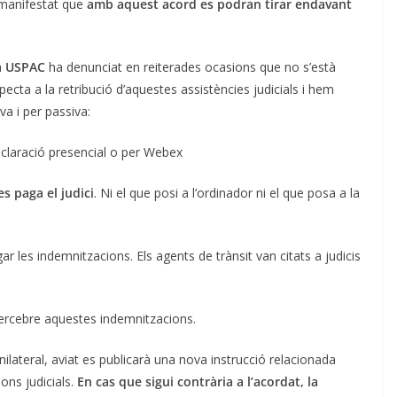
a manifestat que
amb aquest acord es podran tirar endavant
a
USPAC
ha denunciat en reiterades ocasions que no s’està
specta a la retribució d’aquestes assistències judicials i hem
a i per passiva:
declaració presencial o per Webex
es paga el judici
. Ni el que posi a l’ordinador ni el que posa a la
gar les indemnitzacions. Els agents de trànsit van citats a judicis
rcebre aquestes indemnitzacions.
ilateral, aviat es publicarà una nova instrucció relacionada
ons judicials.
En cas que sigui contrària a l’acordat, la