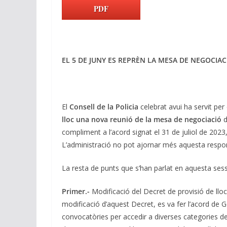
k
e
at
e
ai
p
PDF
e
b
s
gr
l
y
dI
o
A
a
Li
n
o
p
m
n
EL 5 DE JUNY ES REPRÈN LA MESA DE NEGOCIAC
k
p
k
El
Consell de la Policia
celebrat avui ha servit pe
lloc una nova reunió de la mesa de negociació
d
compliment a l’acord signat el 31 de juliol de 2023
L’administració no pot ajornar més aquesta respon
La resta de punts que s’han parlat en aquesta sess
Primer.-
Modificació del Decret de provisió de llocs
modificació d’aquest Decret, es va fer l’acord de Gov
convocatòries per accedir a diverses categories de