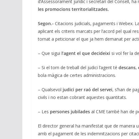
d’Assessorament jurídic i secretari del Consell, h
les promocions territorialitzades.
Segon.-
Citacions judicials, pagaments i Webex. L
aplicant els criteris marcats per l’acord pel qual re
tornat a peticionar el que ja hem demanat per activ
– Que sigui
l’agent el que decideixi
si vol fer la 
– Si el torn de treball del judici l’agent té
descans, 
bola màgica de certes administracions.
– Qualsevol
judici per raó del servei
, s’han de pa
civils i no estan cobrant aquestes quantitats.
– Les
persones jubilades
al CME també han de pe
El director general ha manifestat que de manera un
amb el pagament de les indemnitzacions per citaci