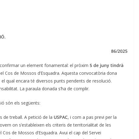
IÓ.
86/2025
r confirmar un element fonamental: el pròxim
5 de juny tindrà
el Cos de Mossos d’Esquadra. Aquesta convocatòria dona
, el qual encara té diversos punts pendents de resolució.
sabilitat. La paraula donada s’ha de complir.
ió són els següents:
 de treball. A petició de la
USPAC
, i com a pas previ per la
ern on s’estableixen els criteris de territorialitat de les
l Cos de Mossos d’Esquadra. Avui el cap del Servei