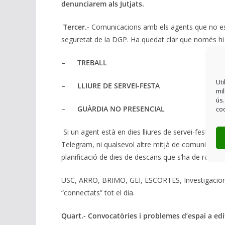
denunciarem als Jutjats.
Tercer.-
Comunicacions amb els agents que no es tr
seguretat de la DGP. Ha quedat clar que només hi 
–
TREBALL
Uti
–
LLIURE DE SERVEI-FESTA
mil
ús.
–
GUÀRDIA NO PRESENCIAL
coo
Si un agent està en dies lliures de servei-festa, no
Telegram, ni qualsevol altre mitjà de comunicació
planificació de dies de descans que s’ha de respect
USC, ARRO, BRIMO, GEI, ESCORTES, Investigacions 
“connectats” tot el dia.
Quart.- Convocatòries i problemes d’espai a edifi