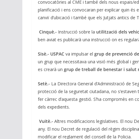
convocatòries al CME i també dels nous espais/edif
planificació i ens convocaran per explicar quin és
canviï d’ubicació i també que els Jutjats antics de T
Cinquè.-
Instrucció sobre la
utilització dels vehic
ben aviat es publicarà una instrucció on es regular
Sisè.- USPAC
va impulsar el
grup de prevenció del
un grup que necessitava una visió més global i gene
es crearà un
grup de treball de benestar i salut
Setè.-
La Directora General d’Administració de Se
protecció de la seguretat ciutadana, no s’estaven
fer càrrec d’aquesta gestió. S’ha compromès en con
dels expedients.
Vuitè.-
Altres modificacions legislatives. El nou D
any. El nou Decret de regulació del règim disciplina
modificar el reglament del consell de la Policia.