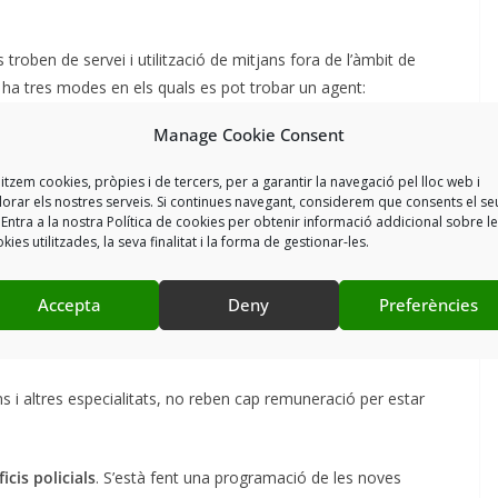
oben de servei i utilització de mitjans fora de l’àmbit de
ha tres modes en els quals es pot trobar un agent:
Manage Cookie Consent
litzem cookies, pròpies i de tercers, per a garantir la navegació pel lloc web i
lorar els nostres serveis. Si continues navegant, considerem que consents el se
 Entra a la nostra Política de cookies per obtenir informació addicional sobre l
kies utilitzades, la seva finalitat i la forma de gestionar-les.
 està obligat a atendre el telèfon, ni el whatsapp, ni el
Accepta
Deny
Preferències
.
Fins i tot el “NO HORARI” especial específic
hi ha una
ar.
i altres especialitats, no reben cap remuneració per estar
cis policials
. S’està fent una programació de les noves