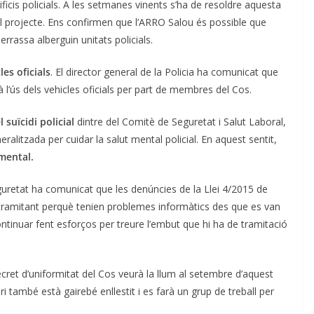
icis policials. A les setmanes vinents s’ha de resoldre aquesta
 el projecte. Ens confirmen que l’ARRO Salou és possible que
errassa alberguin unitats policials.
les oficials
. El director general de la Policia ha comunicat que
à l’ús dels vehicles oficials per part de membres del Cos.
 suïcidi policial
dintre del Comitè de Seguretat i Salut Laboral,
ralitzada per cuidar la salut mental policial. En aquest sentit,
 mental.
guretat ha comunicat que les denúncies de la Llei 4/2015 de
 tramitant perquè tenien problemes informàtics des que es van
tinuar fent esforços per treure l’embut que hi ha de tramitació
ecret d’uniformitat del Cos veurà la llum al setembre d’aquest
ri també està gairebé enllestit i es farà un grup de treball per