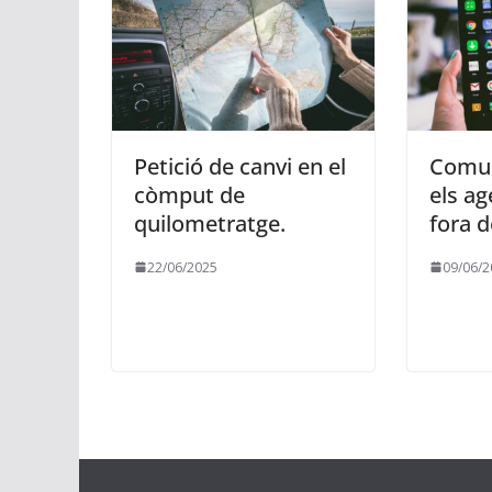
Petició de canvi en el
Comun
còmput de
els ag
quilometratge.
fora d
22/06/2025
09/06/2