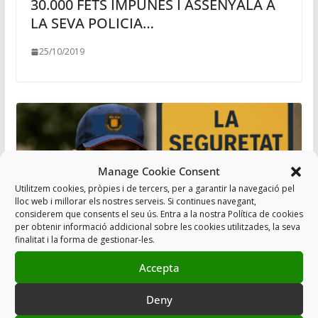
30.000 FETS IMPUNES I ASSENYALA A
LA SEVA POLICIA…
25/10/2019
Manage Cookie Consent
Utilitzem cookies, pròpies i de tercers, per a garantir la navegació pel
lloc web i millorar els nostres serveis. Si continues navegant,
considerem que consents el seu ús. Entra a la nostra Política de cookies
per obtenir informació addicional sobre les cookies utilitzades, la seva
finalitat i la forma de gestionar-les.
Accepta
REUNIÓ DEL COMITÈ DE SEGURETAT I
SALUT LABORAL 17 de juny de 2025
Deny