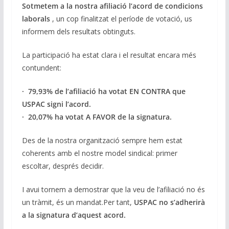
k
p
k
Sotmetem a la nostra afiliació l’acord de condicions
laborals
, un cop finalitzat el període de votació, us
informem dels resultats obtinguts.
La participació ha estat clara i el resultat encara més
contundent:
· 79,93% de l’afiliació ha votat EN CONTRA que
USPAC signi l’acord.
· 20,07% ha votat A FAVOR de la signatura.
Des de la nostra organització sempre hem estat
coherents amb el nostre model sindical: primer
escoltar, després decidir.
I avui tornem a demostrar que la veu de l’afiliació no és
un tràmit, és un mandat.Per tant,
USPAC no s’adherirà
a la signatura d’aquest acord.