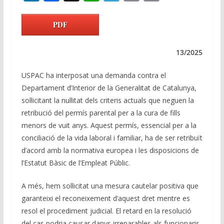
n
ac
h
el
m
o
k
e
at
e
ai
p
PDF
e
b
s
gr
l
y
dI
o
A
a
Li
13/2025
n
o
p
m
n
USPAC ha interposat una demanda contra el
k
p
k
Departament d’Interior de la Generalitat de Catalunya,
sol·licitant la nul·litat dels criteris actuals que neguen la
retribució del permís parental per a la cura de fills
menors de vuit anys. Aquest permís, essencial per a la
conciliació de la vida laboral i familiar, ha de ser retribuït
d’acord amb la normativa europea i les disposicions de
l’Estatut Bàsic de l’Empleat Públic.
A més, hem sol·licitat una mesura cautelar positiva que
garanteixi el reconeixement d’aquest dret mentre es
resol el procediment judicial. El retard en la resolució
del cas podria causar danys irreparables als funcionaris,