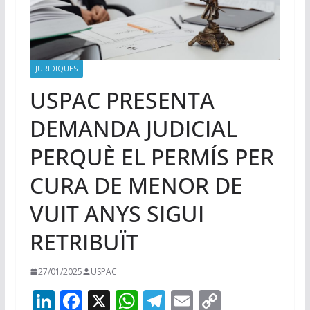
JURIDIQUES
USPAC PRESENTA
DEMANDA JUDICIAL
PERQUÈ EL PERMÍS PER
CURA DE MENOR DE
VUIT ANYS SIGUI
RETRIBUÏT
27/01/2025
USPAC
Li
F
X
W
T
E
C