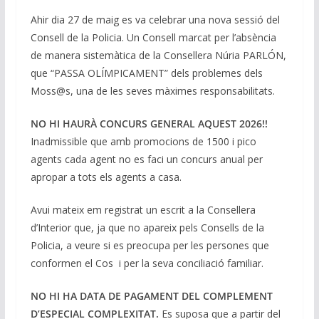
n
o
p
m
n
Ahir dia 27 de maig es va celebrar una nova sessió del
k
p
k
Consell de la Policia. Un Consell marcat per l’absència
de manera sistemàtica de la Consellera Núria PARLÓN,
que “PASSA OLÍMPICAMENT” dels problemes dels
Moss@s, una de les seves màximes responsabilitats.
NO HI HAURÀ CONCURS GENERAL AQUEST 2026!!
Inadmissible que amb promocions de 1500 i pico
agents cada agent no es faci un concurs anual per
apropar a tots els agents a casa.
Avui mateix em registrat un escrit a la Consellera
d’Interior que, ja que no apareix pels Consells de la
Policia, a veure si es preocupa per les persones que
conformen el Cos i per la seva conciliació familiar.
NO HI HA DATA DE PAGAMENT DEL COMPLEMENT
D’ESPECIAL COMPLEXITAT.
Es suposa que a partir del