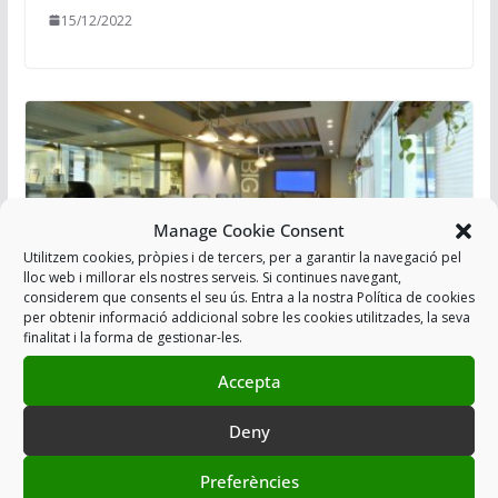
15/12/2022
Manage Cookie Consent
Utilitzem cookies, pròpies i de tercers, per a garantir la navegació pel
lloc web i millorar els nostres serveis. Si continues navegant,
considerem que consents el seu ús. Entra a la nostra Política de cookies
per obtenir informació addicional sobre les cookies utilitzades, la seva
finalitat i la forma de gestionar-les.
RESUM REUNIÓ REGIONAL SINDICATS
Accepta
I CAPS DE LA RPCT 15-12-2021
Deny
16/12/2021
Preferències