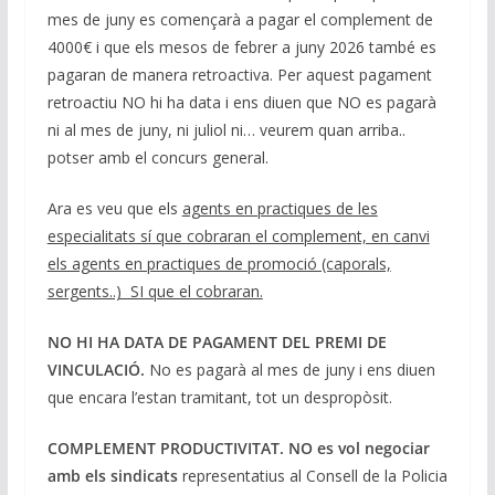
mes de juny es començarà a pagar el complement de
4000€ i que els mesos de febrer a juny 2026 també es
pagaran de manera retroactiva. Per aquest pagament
retroactiu NO hi ha data i ens diuen que NO es pagarà
ni al mes de juny, ni juliol ni… veurem quan arriba..
potser amb el concurs general.
Ara es veu que els
agents en practiques de les
especialitats sí que cobraran el complement, en canvi
els agents en practiques de promoció (caporals,
sergents..) SI que el cobraran.
NO HI HA DATA DE PAGAMENT DEL PREMI DE
VINCULACIÓ.
No es pagarà al mes de juny i ens diuen
que encara l’estan tramitant, tot un despropòsit.
COMPLEMENT PRODUCTIVITAT.
NO es vol negociar
amb els sindicats
representatius al Consell de la Policia