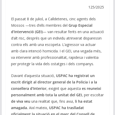
n
o
p
m
n
125/2025
k
p
k
El passat 8 de juliol, a Calldetenes, cinc agents dels
Mossos —tres d’ells membres del
Grup Especial
d’Intervenció (GEI)
— van resultar ferits en una actuació
d’alt risc, després que un individu atrinxerat disparessin
contra ells amb una escopeta. L’agressor va actuar
amb clara intenció homicida. I el GEI, una vegada més,
va intervenir amb professionalitat, rapidesa i valentia
per protegir la vida dels ostatges i dels companys.
Davant d’aquesta situació,
USPAC ha registrat un
escrit dirigit al director general de la Policia i a la
consellera d’Interior
, exigint que aquesta
es reuneixi
personalment amb tota la unitat del GEI
, per escoltar
de viva veu
una realitat que, fins avui,
li ha estat
amagada.
Així mateix,
USPAC ha traslladat
oficialment la situació en el marc del Consell de