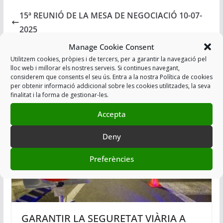
15ª REUNIÓ DE LA MESA DE NEGOCIACIÓ 10-07-
2025
CONSELL DE LA POLICIA 17-07-2025
Manage Cookie Consent
Utilitzem cookies, pròpies i de tercers, per a garantir la navegació pel
lloc web i millorar els nostres serveis. Si continues navegant,
També t'agradarà
considerem que consents el seu ús. Entra a la nostra Política de cookies
per obtenir informació addicional sobre les cookies utilitzades, la seva
finalitat i la forma de gestionar-les.
Accepta
Deny
Preferències
GARANTIR LA SEGURETAT VIÀRIA A