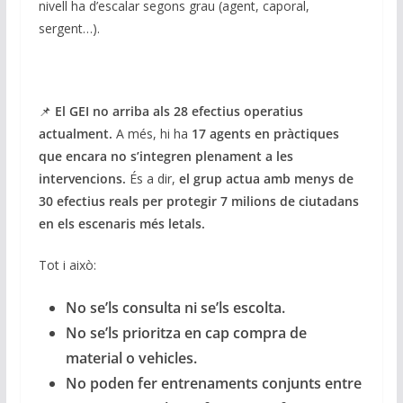
nivell ha d’escalar segons grau (agent, caporal,
sergent…).
📌
El GEI no arriba als 28 efectius operatius
actualment.
A més, hi ha
17 agents en pràctiques
que encara no s’integren plenament a les
intervencions.
És a dir,
el grup actua amb menys de
30 efectius reals per protegir 7 milions de ciutadans
en els escenaris més letals.
Tot i això:
No se’ls consulta ni se’ls escolta.
No se’ls prioritza en cap compra de
material o vehicles.
No poden fer entrenaments conjunts entre