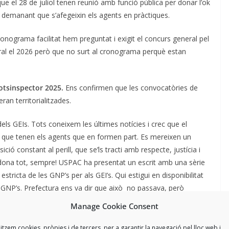
e el 28 de juliol tenen reunió amb funció pública per donar l’ok
 demanant que s’afegeixin els agents en pràctiques.
onograma facilitat hem preguntat i exigit el concurs general pel
ral el 2026 però que no surt al cronograma perquè estan
otsinspector 2025.
Ens confirmen que les convocatòries de
ran territorialitzades.
dels GEIs. Tots coneixem les últimes notícies i crec que el
xtra que tenen els agents que en formen part. Es mereixen un
ció constant al perill, que se’ls tracti amb respecte, justícia i
 dona tot, sempre! USPAC ha presentat un escrit amb una sèrie
ió estricta de les GNP’s per als GEI’s. Qui estigui en disponibilitat
n GNP’s. Prefectura ens va dir que això no passava, però
Manage Cookie Consent
especialitat fora del concurs d’investigació, hem demanat un
litzem cookies, pròpies i de tercers, per a garantir la navegació pel lloc web i