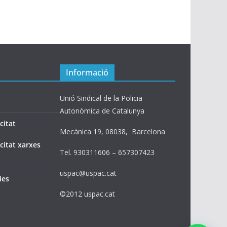
Informació
Unió Sindical de la Policia
Autonòmica de Catalunya
citat
Mecànica 19, 08038, Barcelona
acitat xarxes
Tel. 930311606 – 657307423
uspac@uspac.cat
ies
©2012 uspac.cat