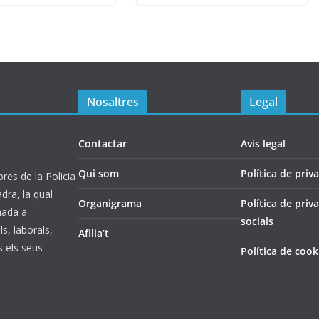
Nosaltres
Legal
Contactar
Avís legal
Qui som
Política de priva
es de la Policia
ra, la qual
Organigrama
Política de priv
inada a
socials
s, laborals,
Afilia’t
s els seus
Política de cook