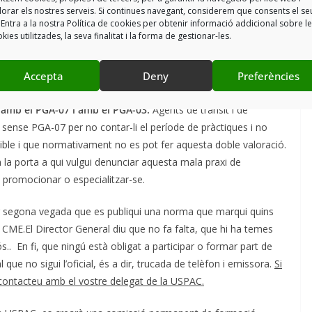
ns diuen que hi ha previst un curs a finals de 2026 i que no
lorar els nostres serveis. Si continues navegant, considerem que consents el se
 Entra a la nostra Política de cookies per obtenir informació addicional sobre l
. Tanta planificació i projecte 2030-2040 i d’entrada no saben
kies utilitzades, la seva finalitat i la forma de gestionar-les.
arannà de sempre..
Accepta
Deny
Preferències
em un concurs oposició!!!
s amb el PGA-07 i amb el PGA-03.
Agents de trànsit i de
sense PGA-07 per no contar-li el període de pràctiques i no
ible i que normativament no es pot fer aquesta doble valoració.
em la porta a qui vulgui denunciar aquesta mala praxi de
n promocionar o especialitzar-se.
 segona vegada que es publiqui una norma que marqui quins
l CME.El Director General diu que no fa falta, que hi ha temes
.. En fi, que ningú està obligat a participar o formar part de
ue no sigui l’oficial, és a dir, trucada de telèfon i emissora.
Si
 contacteu amb el vostre delegat de la USPAC.