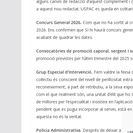
alguns canvis de redacció d’aquest complement i qu
a aquest nou redactat. USPAC es queda en solitari
Concurs General 2026.
Com que no ha sortit al cr
2026. Ens confirmen que SI hi haurà concurs gene
acabant de quadrar les dates.
Convocatòries de promoció caporal, sergent i s
promoció previstes per l’últim trimestre del 2025 se
Grup Especial d’Intervenció.
Fem valdre la feina 
col·lectiu és conscient del nivell de perillositat e
reconeixement, a part de retributiu, a la seva exposi
com el que realment són, una unitat d’elit que ho
de millores per l’especialitat i insisteix en l’aplicac
pendent que es pugui incorporar al servei, està e
aquesta no és la veritat.
Policia Administrativa.
Després de deixar aquesta 
Uti