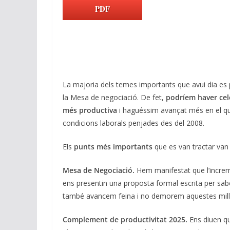
k
e
at
e
ai
p
PDF
e
b
s
gr
l
y
dI
o
A
a
Li
n
o
p
m
n
k
p
k
La majoria dels temes importants que avui dia es po
la Mesa de negociació. De fet,
podríem haver cel
més productiva
i haguéssim avançat més en el que 
condicions laborals penjades des del 2008.
Els
punts més importants
que es van tractar van 
Mesa de Negociació.
Hem manifestat que l’increme
ens presentin una proposta formal escrita per sabe
també avancem feina i no demorem aquestes millore
Complement de productivitat 2025.
Ens diuen qu