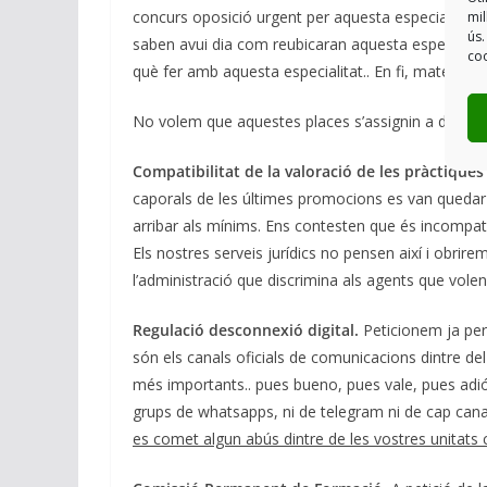
concurs oposició urgent per aquesta especialitat. E
mil
ús.
saben avui dia com reubicaran aquesta especialitat
coo
què fer amb aquesta especialitat.. En fi, mateix t
No volem que aquestes places s’assignin a dit, vol
Compatibilitat de la valoració de les pràctique
caporals de les últimes promocions es van quedar 
arribar als mínims. Ens contesten que és incompat
Els nostres serveis jurídics no pensen així i obrir
l’administració que discrimina als agents que vole
Regulació desconnexió digital.
Peticionem ja per
són els canals oficials de comunicacions dintre de
més importants.. pues bueno, pues vale, pues adiós
grups de whatsapps, ni de telegram ni de cap canal q
es comet algun abús dintre de les vostres unitats