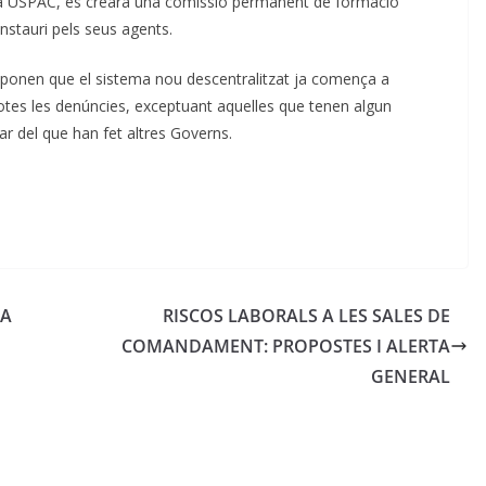
la USPAC, es crearà una comissió permanent de formació
instauri pels seus agents.
ponen que el sistema nou descentralitzat ja comença a
totes les denúncies, exceptuant aquelles que tenen algun
r del que han fet altres Governs.
IA
RISCOS LABORALS A LES SALES DE
COMANDAMENT: PROPOSTES I ALERTA
GENERAL