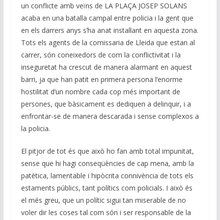
k
p
k
un conflicte amb veïns de LA PLAÇA JOSEP SOLANS
acaba en una batalla campal entre policia i la gent que
en els darrers anys s’ha anat instal·lant en aquesta zona.
Tots els agents de la comissaria de Lleida que estan al
carrer, són coneixedors de com la conflictivitat i la
inseguretat ha crescut de manera alarmant en aquest
barri, ja que han patit en primera persona l’enorme
hostilitat d’un nombre cada cop més important de
persones, que bàsicament es dediquen a delinquir, i a
enfrontar-se de manera descarada i sense complexos a
la policia.
El pitjor de tot és que això ho fan amb total impunitat,
sense que hi hagi conseqüències de cap mena, amb la
patètica, lamentable i hipòcrita connivència de tots els
estaments públics, tant polítics com policials. I això és
el més greu, que un polític sigui tan miserable de no
voler dir les coses tal com són i ser responsable de la