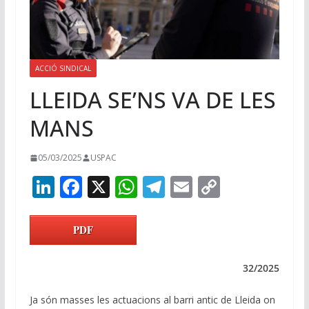
ACCIÓ SINDICAL
LLEIDA SE’NS VA DE LES
MANS
05/03/2025
USPAC
Li
F
X
W
T
E
C
n
ac
h
el
m
o
k
e
at
e
ai
p
PDF
e
b
s
gr
l
y
dI
o
A
a
Li
32/2025
n
o
p
m
n
Ja són masses les actuacions al barri antic de Lleida on