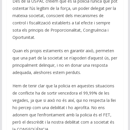
Des de la USPAC creiem que és la policia l’única que pot
ostentar l’ús legítim de la força, un poder delegat per la
mateixa societat, conscient dels mecanismes de
control i fiscalització establerts a tal efecte i sempre
sota els principis de Proporcionalitat, Congruència i
Oportunitat.
Quan els propis estaments en garantir això, permeten
que una part de la societat se n’apoderi d’aquest ús, per
principalment delinquir, i no en donar una resposta
adequada, aleshores estem perduts.
Hem de tenir clar que la policia en aquestes situacions
de conflicte ha de sortir vencedora el 99,99% de les
vegades, ja que si això no és així, qui no respecta la llei
ho percep com una debilitat i ho aprofita. No ens
adonem que l’enfrontament amb la policia és el FET,
però el descrèdit i la nostra debilitat com a societat és
la CONSEQÜÈNCIA.