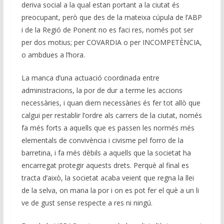
deriva social a la qual estan portant a la ciutat és
preocupant, però que des de la mateixa cúpula de l’ABP
i de la Regió de Ponent no es faci res, només pot ser
per dos motius; per COVARDIA o per INCOMPETÈNCIA,
o ambdues a l’hora.
La manca d’una actuació coordinada entre
administracions, la por de dur a terme les accions
necessàries, i quan diem necessàries és fer tot allò que
calgui per restablir l’ordre als carrers de la ciutat, només
fa més forts a aquells que es passen les normés més
elementals de convivència i civisme pel forro de la
barretina, i fa més dèbils a aquells que la societat ha
encarregat protegir aquests drets. Perquè al final es
tracta d’això, la societat acaba veient que regna la llei
de la selva, on mana la por i on es pot fer el què a un li
ve de gust sense respecte a res ni ningú.