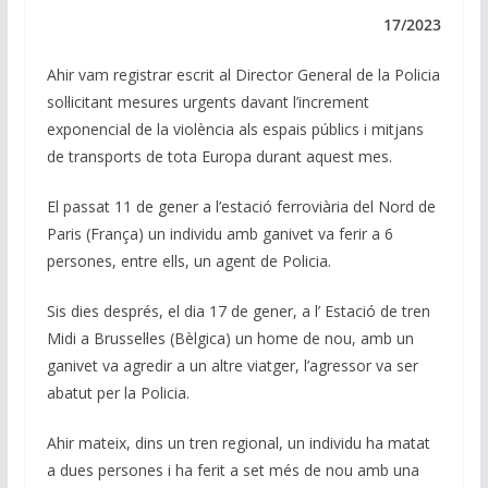
e
b
s
gr
l
y
dI
o
A
a
Li
17/2023
n
o
p
m
n
Ahir vam registrar escrit al Director General de la Policia
k
p
k
sol·licitant mesures urgents davant l’increment
exponencial de la violència als espais públics i mitjans
de transports de tota Europa durant aquest mes.
El passat 11 de gener a l’estació ferroviària del Nord de
Paris (França) un individu amb ganivet va ferir a 6
persones, entre ells, un agent de Policia.
Sis dies després, el dia 17 de gener, a l’ Estació de tren
Midi a Brussel·les (Bèlgica) un home de nou, amb un
ganivet va agredir a un altre viatger, l’agressor va ser
abatut per la Policia.
Ahir mateix, dins un tren regional, un individu ha matat
a dues persones i ha ferit a set més de nou amb una