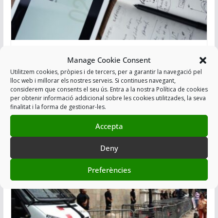
INCOMPLIMENT SISTEMÀTIC DELS
Manage Cookie Consent
CRONOGRAMES PER PART DE LA
Utilitzem cookies, pròpies i de tercers, per a garantir la navegació pel
SUBDIRECCIÓ GENERAL DE
lloc web i millorar els nostres serveis. Si continues navegant,
considerem que consents el seu ús. Entra a la nostra Política de cookies
RECURSOS HUMANS
per obtenir informació addicional sobre les cookies utilitzades, la seva
finalitat i la forma de gestionar-les.
23/11/2022
Accepta
Deny
Preferències