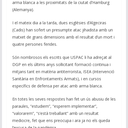
arma blanca a les proximitats de la ciutat d’Hamburg
(Alemanya).
I el mateix dia a la tarda, dues esglésies d’Algeciras
(Cadis) han sofert un presumpte atac jihadista amb un
matxet de grans dimensions amb el resultat d’un mort i
quatre persones ferides.
Són nombrosos els escrits que USPAC li ha adreçat al
DGP en els últims anys sol·licitant formació continua i
mitjans tant en matèria antiterrorista, ISEA (Intervenció
Sanitària en Enfrontaments Armats), i en cursos
específics de defensa per atac amb arma blanca.
En totes les seves respostes han fet un ús abusiu de les
paraules, “estudiem”, “esperem implementar”,
“valorarem”, “s’està treballant” amb un resultat
mediocre, fet que ens preocupa i ara ja no els queda
l’excusa de la pandèmia.