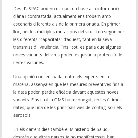
n
o
p
m
n
Des d’USPAC podem dir que, en base a la informació
k
p
k
diària i contrastada, actualment ens trobem amb
escenaris diferents als de la primera onada. En primer
lloc, per les múltiples mutacions del virus i en segon per
les diferents “capacitats” d’aquest, tant en la seva
transmissió i virulència. Fins i tot, es parla que algunes
noves variants del virus poden esquivar la protecció de
certes vacunes.
Una opinió consensuada, entre els experts en la
matèria, assenyalen que les mesures preventives fins a
la data poden perdre eficàcia davant aquestes noves
variants. Fins i tot la OMS ha reconegut, en les últimes
dates, que una de les principals vies de contagi son els
aerosols.
En els darrers dies també el Ministerio de Salud,
després que altres països ja ho manifestessin, han