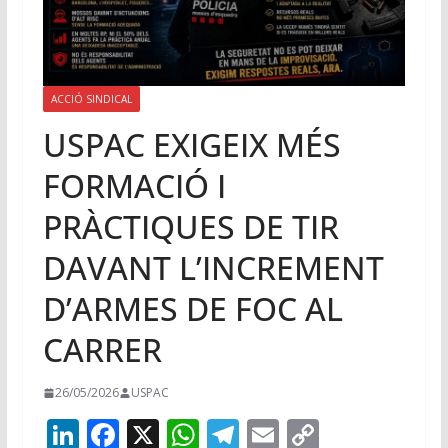
ACCIÓ SINDICAL
USPAC EXIGEIX MÉS
FORMACIÓ I
PRÀCTIQUES DE TIR
DAVANT L’INCREMENT
D’ARMES DE FOC AL
CARRER
26/05/2026
USPAC
Li
F
X
W
T
E
C