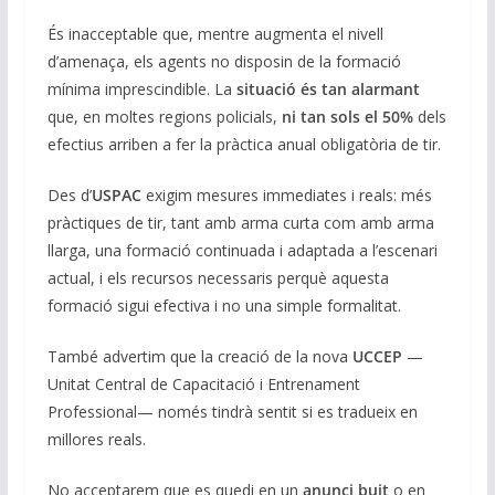
És inacceptable que, mentre augmenta el nivell
d’amenaça, els agents no disposin de la formació
mínima imprescindible. La
situació és tan alarmant
que, en moltes regions policials,
ni tan sols el 50%
dels
efectius arriben a fer la pràctica anual obligatòria de tir.
Des d’
USPAC
exigim mesures immediates i reals: més
pràctiques de tir, tant amb arma curta com amb arma
llarga, una formació continuada i adaptada a l’escenari
actual, i els recursos necessaris perquè aquesta
formació sigui efectiva i no una simple formalitat.
També advertim que la creació de la nova
UCCEP
—
Unitat Central de Capacitació i Entrenament
Professional— només tindrà sentit si es tradueix en
millores reals.
No acceptarem que es quedi en un
anunci buit
o en