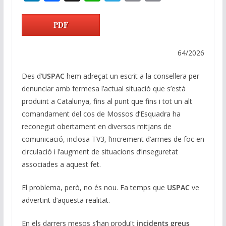
n
ac
h
el
m
o
k
e
at
e
ai
p
PDF
e
b
s
gr
l
y
dI
o
A
a
Li
64/2026
n
o
p
m
n
Des d’
USPAC
hem adreçat un escrit a la consellera per
k
p
k
denunciar amb fermesa l’actual situació que s’està
produint a Catalunya, fins al punt que fins i tot un alt
comandament del cos de Mossos d’Esquadra ha
reconegut obertament en diversos mitjans de
comunicació, inclosa TV3, l’increment d’armes de foc en
circulació i l’augment de situacions d’inseguretat
associades a aquest fet.
El problema, però, no és nou. Fa temps que
USPAC
ve
advertint d’aquesta realitat.
En els darrers mesos s’han produït
incidents greus