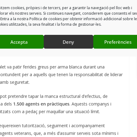
ió de noves instal·lacions continuen sent projectes que mai no
litzem cookies, pròpies i de tercers, per a garantir la navegació pel lloc web i
passen i els problemes s’agreugen.
lorar els nostres serveis. Si continues navegant, considerem que consents el se
 Entra a la nostra Política de cookies per obtenir informació addicional sobre l
kies utilitzades, la seva finalitat i la forma de gestionar-les.
és exclusiva de
l’Hospitalet de Llobregat
. Es pateix arreu del
Accepta
Deny
Preferències
italet és una mostra evident de l’huracà que tenim al damunt i
solució real.
let va patir ferides greus per arma blanca durant una
 contundent per a aquells que tenen la responsabilitat de liderar
r amb seguretat.
ot pretendre tapar la manca estructural d’efectius, de
da dels
1.500 agents en pràctiques
. Aquests companys i
tzats com a pedaç per maquillar una situació límit.
requereixen tutorització, seguiment i acompanyament
 agents veterans, que, a més d’assumir serveis sota mínims i