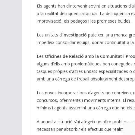
Els agents han d’intervenir sovint en situacions d’a
a la realitat delinqüencial actual. La delinqüència 
improvisació, els pedaços i les promeses buides.
Les unitats d’
Investigació
pateixen una manca greu d
impedeix consolidar equips, donar continuïtat a la f
Les
Oficines de Relació amb la Comunitat i Pro
alguns d’ells amb problemàtiques ben conegudes re
tasques pròpies d’altres unitats especialitzades o 
amb una càrrega de treball absolutament desprop
Les noves incorporacions d’agents no cobreixen, n
concursos, oferiments i moviments interns. El resu
mínims i agents assumint una càrrega que no els co
A aquesta situació s’hi afegeix un altre problema gr
necessari per absorbir els efectius que realment c