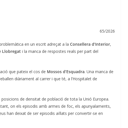
65/2026
roblemàtica en un escrit adreçat a la
Consellera d’Interior
,
e Llobregat
i la manca de respostes reals per part del
ació que pateix el cos de
Mossos d’Esquadra
. Una manca de
eballen diàriament al carrer i que té, a l’Hospitalet de
s posicions de densitat de població de tota la Unió Europea.
nstant, on els episodis amb armes de foc, els apunyalaments,
reus han deixat de ser episodis aïllats per convertir-se en