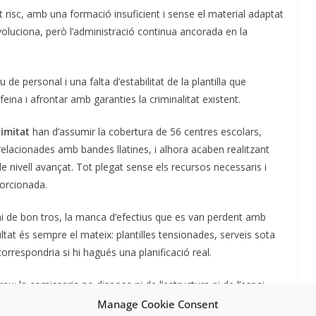
lt risc, amb una formació insuficient i sense el material adaptat
evoluciona, però l’administració continua ancorada en la
e personal i una falta d’estabilitat de la plantilla que
eina i afrontar amb garanties la criminalitat existent.
ximitat
han d’assumir la cobertura de 56 centres escolars,
lacionades amb bandes llatines, i alhora acaben realitzant
de nivell avançat. Tot plegat sense els recursos necessaris i
orcionada.
i de bon tros, la manca d’efectius que es van perdent amb
ltat és sempre el mateix: plantilles tensionades, serveis sota
rrespondria si hi hagués una planificació real.
eu: la comissaria no disposa ni de l’estructura ni de l’espai
aldrien per donar una resposta adequada a les necessitats del
Manage Cookie Consent