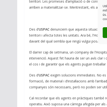
territori. Les promeses d’ampliació o de construcc
Uti
arriben a materialitzar-se. Mentrestant, els anys 
mil
ús.
coo
Des d’
USPAC
denunciem que aquesta situació no 
territori i afecta totes les unitats. Ara bé, l’Hosp
davant del qual sembla que ningú vulgui posar una 
El darrer cap de setmana, un company de l’Hospita
intervenció. Aquest fet hauria de ser un avís clar i
el cos i de garantir que els agents puguin treballa
Des d’
USPAC
exigim solucions immediates. No es p
formació, de material i d’instal·lacions amb l’arriba
companyes són necessaris, però no poden ser utili
Cal recordar que els agents en pràctiques també 
operatiu. Això suposa una càrrega afegida per als