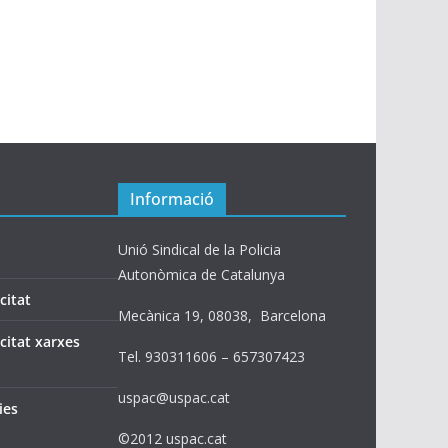
Informació
Unió Sindical de la Policia
Autonòmica de Catalunya
citat
Mecànica 19, 08038, Barcelona
acitat xarxes
Tel. 930311606 – 657307423
uspac@uspac.cat
ies
©2012 uspac.cat