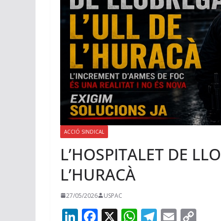
ACCIÓ SINDICAL
L’HOSPITALET DE LLO
L’HURACÀ
27/05/2026
USPAC
Li
F
X
W
T
E
C