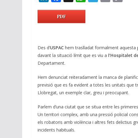
n
ac
h
el
m
o
k
e
at
e
ai
p
PDF
e
b
s
gr
l
y
dI
o
A
a
Li
n
o
p
m
n
Des d’
USPAC
hem traslladat formalment aquesta p
k
p
k
davant la situació límit que es viu a
l’Hospitalet d
Departament.
Hem denunciat reiteradament la manca de planific
previsió que es fa evident a totes les unitats que tr
Llobregat, un exemple clar, greu i preocupant.
Parlem d’una ciutat que se situa entre les primere
Un territori complex, amb una pressió policial co
els robatoris amb violència i altres fets delictius g
incidents habituals.