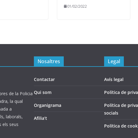
01/02/2022
Nosaltres
Legal
Contactar
Avís legal
Qui som
Política de priva
es de la Policia
ra, la qual
Organigrama
Política de priv
inada a
socials
s, laborals,
Afilia’t
s els seus
Política de cook