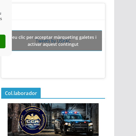
u
es
Feu clic per acceptar màrqueting galetes i
Tweets by USPAC
activar aquest contingut
Col.laborador