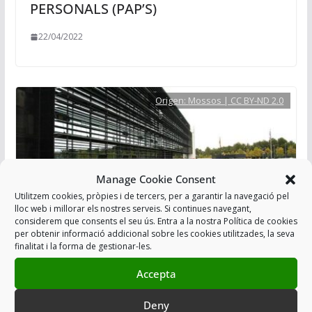
PERSONALS (PAP’S)
22/04/2022
Origen:
Mossos | CC BY-ND 2.0
Manage Cookie Consent
Utilitzem cookies, pròpies i de tercers, per a garantir la navegació pel
lloc web i millorar els nostres serveis. Si continues navegant,
considerem que consents el seu ús. Entra a la nostra Política de cookies
per obtenir informació addicional sobre les cookies utilitzades, la seva
finalitat i la forma de gestionar-les.
SOL·LICITEM AL DIRECTOR GENERAL
DE LA POLICIA REUNIONS
Accepta
PERIÒDIQUES AMB LES COMISSARIES
Deny
GENERALS