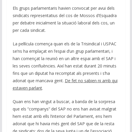
n
o
p
m
n
Els grups parlamentaris havien convocat per avui dels
k
p
k
sindicats representatius del cos de Mossos d’Esquadra
per debatre inicialment la situació laboral dels cos, un
per cada sindicat.
La pel·lícula comença quan els de la Trisindical i USPAC
se’ns ha emplaçat en l’espai d’un grup parlamentari, i
han començat la reunió en un altre espai amb el SAP i
les seves confluències. Així han estat durant 20 minuts
fins que un diputat ha recomptat als presents i s’ha
adonat que mancava gent.
De fet no sabien ni amb qui
estaven parlant
.
Quan ens han vingut a buscar, a banda de la sorpresa
que els “companys” del SAP no ens han avisat malgrat
hem estat amb ells l’interior del Parlament, ens hem
adonat que hi havia més gent del SAP que de la resta
de sindicats: dos de la seva Junta i un de l’associació