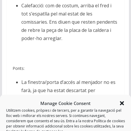
Calefacció: com de costum, arriba el fred i
tot s’espatlla pel mal estat de les
comissaries. Ens diuen que resten pendents
de rebre la peça de la placa de la caldera i
poder-ho arreglar.
Ponts:
La finestra/porta d’accés al menjador no es
farà, ja que ha estat descartat per
infraestructures per una qüestió de
Manage Cookie Consent
seguretat al donar a la part exterior. La
Utilitzem cookies, pròpies i de tercers, per a garantir la navegació pel
finestra del despatx de cap de torn es farà
lloc web i millorar els nostres serveis. Si continues navegant,
considerem que consents el seu ús. Entra a la nostra Política de cookies
durant el 2024.
per obtenir informació addicional sobre les cookies utilitzades, la seva