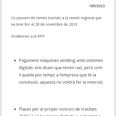
e
b
s
gr
l
y
dI
o
A
a
Li
189/2023
n
o
p
m
n
Us passem els temes tractats a la reunió regional que
k
p
k
va tenir lloc el 28 de novembre de 2023.
Incidències a la RPP:
Pagament màquines vending amb sistemes
digitals: ens diuen que tenim raó, però com
li queda poc temps a l’empresa que té la
concessió, aquesta no voldrà fer la inversió.
Places per al proper concurs de trasllats