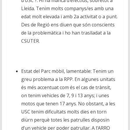
d’USC ?. Hi ha manca d’efectius, sobretot a
Lleida. Tenim molts companys/es amb una
edat molt elevada i amb 2a activitat o a punt.
Des de Regió ens diuen que són conscients
de la problemàtica i ho han traslladat a la
CSUTER.
Estat del Parc mòbil, lamentable: Tenim un
greu problema a la RPP. En algunes unitats
és més accentuat com és el cas de trànsit,
on tenim vehicles de 7, 9 i 13 anys; i unes
motos que tenen 17 anys. No obstant, a les
USC tenim dificultats molts dies en torn
diürn perquè totes les patrulles disposin
d’un vehicle per poder patrullar. A l’ARRO