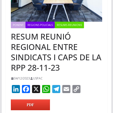
PONENT
REGIONS POLICIALS
RESUMS REUNIONS
RESUM REUNIÓ
REGIONAL ENTRE
SINDICATS I CAPS DE LA
RPP 28-11-23
04/12/2023
USPAC
Li
F
X
W
T
E
C
n
ac
h
el
m
o
k
e
at
e
ai
p
PDF