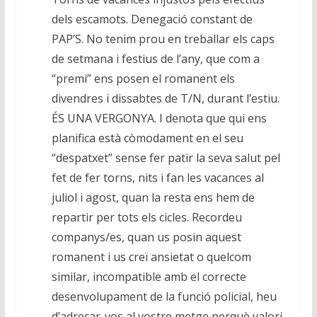
dels escamots. Denegació constant de
PAP’S. No tenim prou en treballar els caps
de setmana i festius de l’any, que com a
“premi” ens posen el romanent els
divendres i dissabtes de T/N, durant l’estiu.
ÉS UNA VERGONYA. I denota que qui ens
planifica està còmodament en el seu
“despatxet” sense fer patir la seva salut pel
fet de fer torns, nits i fan les vacances al
juliol i agost, quan la resta ens hem de
repartir per tots els cicles. Recordeu
companys/es, quan us posin aquest
romanent i us creï ansietat o quelcom
similar, incompatible amb el correcte
desenvolupament de la funció policial, heu
d’adreçar-vos al vostre metge perquè valori