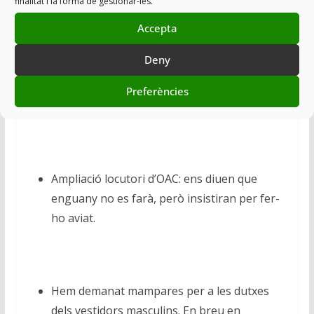
finalitat i la forma de gestionar-les.
Accepta
Balaguer:
Deny
En breu es començarà la impermeabilització
Preferències
del pàrquing soterrani.
Ampliació locutori d’OAC: ens diuen que
enguany no es farà, però insistiran per fer-
ho aviat.
Hem demanat mampares per a les dutxes
dels vestidors masculins. En breu en