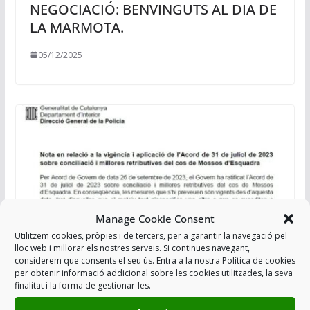
NEGOCIACIÓ: BENVINGUTS AL DIA DE
LA MARMOTA.
05/12/2025
Manage Cookie Consent
Utilitzem cookies, pròpies i de tercers, per a garantir la navegació pel
lloc web i millorar els nostres serveis. Si continues navegant,
considerem que consents el seu ús. Entra a la nostra Política de cookies
NOTA 28-9-23. INTRANET SGRRHH
per obtenir informació addicional sobre les cookies utilitzades, la seva
finalitat i la forma de gestionar-les.
SOBRE L’APLICACIÓ DE L’ACORD
SOBRE CONCILIACIÓ I MILLORES