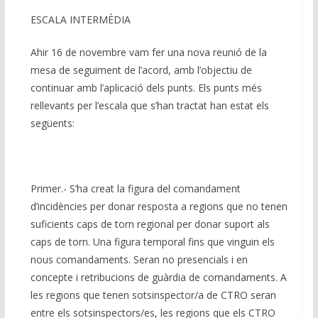
n
o
p
m
n
ESCALA INTERMÈDIA
k
p
k
Ahir 16 de novembre vam fer una nova reunió de la
mesa de seguiment de l’acord, amb l’objectiu de
continuar amb l’aplicació dels punts. Els punts més
rellevants per l’escala que s’han tractat han estat els
següents:
Primer.- S’ha creat la figura del comandament
d’incidències per donar resposta a regions que no tenen
suficients caps de torn regional per donar suport als
caps de torn. Una figura temporal fins que vinguin els
nous comandaments. Seran no presencials i en
concepte i retribucions de guàrdia de comandaments. A
les regions que tenen sotsinspector/a de CTRO seran
entre els sotsinspectors/es, les regions que els CTRO