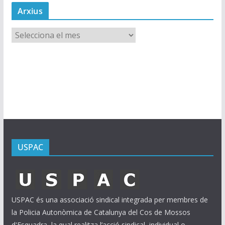
Arxius
A
r
x
i
u
s
USPAC
USPAC és una associació sindical integrada per membres de
la Policia Autonòmica de Catalunya del Cos de Mossos
d'Esquadra, la qual realitza l’acció sindical, individual o