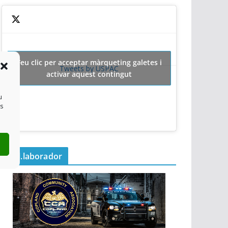
Feu clic per acceptar màrqueting galetes i
Tweets by USPAC
activar aquest contingut
u
es
Col.laborador