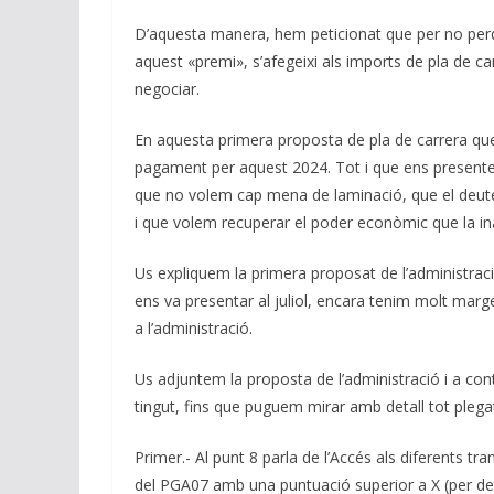
D’aquesta manera, hem peticionat que per no perdr
aquest «premi», s’afegeixi als imports de pla de c
negociar.
En aquesta primera proposta de pla de carrera que e
pagament per aquest 2024. Tot i que ens presenten
que no volem cap mena de laminació, que el deute
i que volem recuperar el poder econòmic que la ina
Us expliquem la primera proposat de l’administraci
ens va presentar al juliol, encara tenim molt marge
a l’administració.
Us adjuntem la proposta de l’administració i a co
tingut, fins que puguem mirar amb detall tot plega
Primer.- Al punt 8 parla de l’Accés als diferents tr
del PGA07 amb una puntuació superior a X (per de