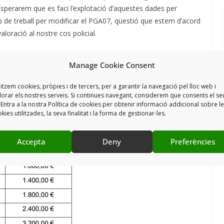
. Esperarem que es faci l’explotació d’aquestes dades per
rup de treball per modificar el PGA07, qüestió que estem d’acord
loració al nostre cos policial.
de cada un dels trams, dels que creiem encara queda molt
Manage Cookie Consent
està arribant amb altres col·lectius, així que hem manifestat
litzem cookies, pròpies i de tercers, per a garantir la navegació pel lloc web i
e anys NO ho veiem. No s’ha laminat cap acord amb cap
lorar els nostres serveis. Si continues navegant, considerem que consents el se
 Entra a la nostra Política de cookies per obtenir informació addicional sobre l
el nostre a no ser que estiguéssim parlant d’unes quantitats
kies utilitzades, la seva finalitat i la forma de gestionar-les.
 proposen al 2027 i que veiem del tot insuficient i injust, ja
 vigor al CME.
Accepta
Deny
Preferències