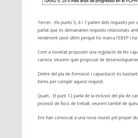
Tercer.- Els punts 5, 6 i 7 parlen dels requisits pe
parlat que es demanarien requisits relacionats amb
rendiment (això últim perquè ho marca l’EBEP i ha d’
Com a novetat proposen una regulació de les capac
carrera. Veurem quin proposat de desenvolupamen
Dintre del pla de formació i capacitació és bastan
ítems per complir aquest requisit.
Quart.- El punt 12 parla de la inclusió del pla de c
provisió de llocs de treball, veurem també de quina
Ens han convocat a una nova reunió pel proper di