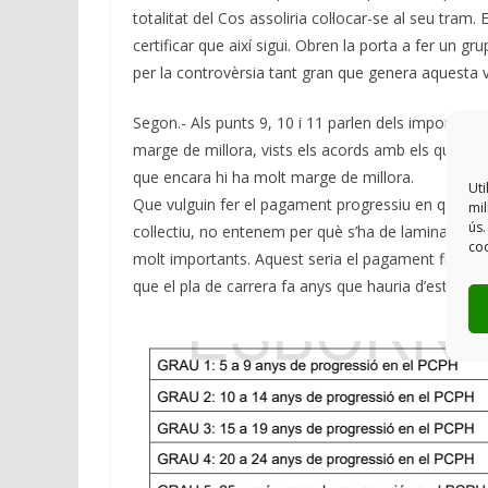
totalitat del Cos assoliria col·locar-se al seu tram
certificar que així sigui. Obren la porta a fer un g
per la controvèrsia tant gran que genera aquesta va
Segon.- Als punts 9, 10 i 11 parlen dels imports 
marge de millora, vists els acords amb els quals s’
que encara hi ha molt marge de millora.
Uti
Que vulguin fer el pagament progressiu en quatr
mil
ús.
col·lectiu, no entenem per què s’ha de laminar en 
coo
molt importants. Aquest seria el pagament final que
que el pla de carrera fa anys que hauria d’estar en