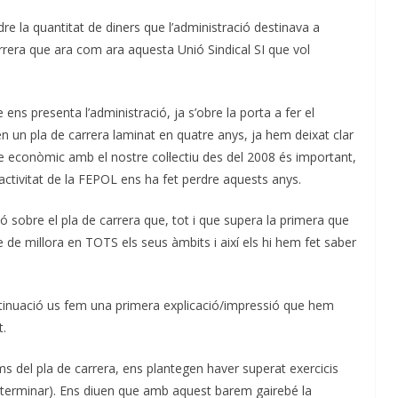
e la quantitat de diners que l’administració destinava a
arrera que ara com ara aquesta Unió Sindical SI que vol
ns presenta l’administració, ja s’obre la porta a fer el
 un pla de carrera laminat en quatre anys, ja hem deixat clar
 econòmic amb el nostre col·lectiu des del 2008 és important,
ctivitat de la FEPOL ens ha fet perdre aquests anys.
ó sobre el pla de carrera que, tot i que supera la primera que
 de millora en TOTS els seus àmbits i així els hi hem fet saber
ntinuació us fem una primera explicació/impressió que hem
t.
ams del pla de carrera, ens plantegen haver superat exercicis
terminar). Ens diuen que amb aquest barem gairebé la