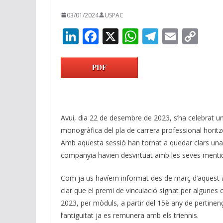
03/01/2024
USPAC
Li
F
X
W
T
E
C
n
ac
h
el
m
o
k
e
at
e
ai
p
PDF
e
b
s
gr
l
y
dI
o
A
a
Li
n
o
p
m
n
Avui, dia 22 de desembre de 2023, s’ha celebrat 
k
p
k
monogràfica del pla de carrera professional horitz
Amb aquesta sessió han tornat a quedar clars una
companyia havien desvirtuat amb les seves mentid
Com ja us havíem informat des de març d’aquest an
clar que el premi de vinculació signat per algunes 
2023, per mòduls, a partir del 15è any de pertinen
l’antiguitat ja es remunera amb els triennis.