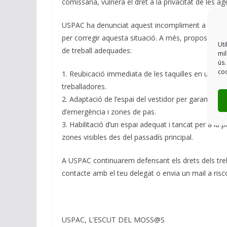
comissaria, vulnera el dret a la privacitat de les ag
USPAC ha denunciat aquest incompliment a Inspecc
per corregir aquesta situació. A més, proposem l
Uti
de treball adequades:
mil
ús.
coo
1. Reubicació immediata de les taquilles en un espai
treballadores.
2. Adaptació de l’espai del vestidor per garantir e
d’emergència i zones de pas.
3. Habilitació d’un espai adequat i tancat per a la 
zones visibles des del passadís principal.
A USPAC continuarem defensant els drets dels treb
contacte amb el teu delegat o envia un mail a ris
USPAC, L’ESCUT DEL MOSS@S