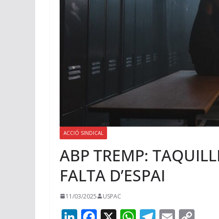
ACCIÓ SINDICAL
ABP TREMP: TAQUILL
FALTA D’ESPAI
11/03/2025
USPAC
Li
F
X
W
T
E
C