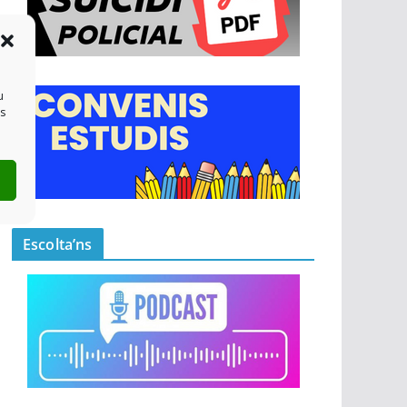
u
es
Escolta’ns