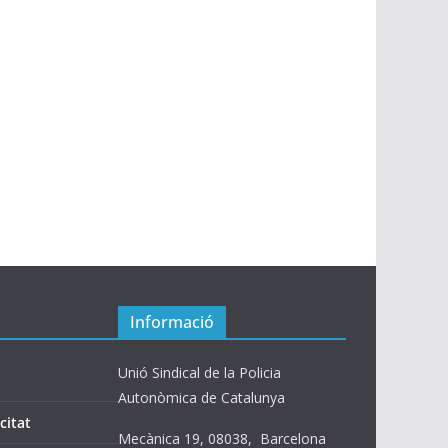
s
Informació
Unió Sindical de la Policia
Autonòmica de Catalunya
citat
Mecànica 19, 08038, Barcelona