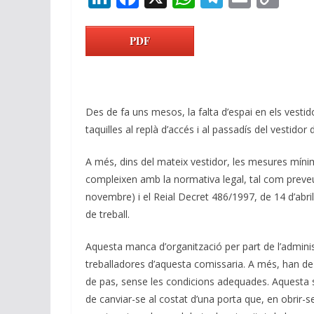
n
ac
h
el
m
o
k
e
at
e
ai
p
PDF
e
b
s
gr
l
y
dI
o
A
a
Li
n
o
p
m
n
Des de fa uns mesos, la falta d’espai en els vesti
k
p
k
taquilles al replà d’accés i al passadís del vestido
A més, dins del mateix vestidor, les mesures míni
compleixen amb la normativa legal, tal com preveu 
novembre) i el Reial Decret 486/1997, de 14 d’abril
de treball.
Aquesta manca d’organització per part de l’adminis
treballadores d’aquesta comissaria. A més, han de
de pas, sense les condicions adequades. Aquesta si
de canviar-se al costat d’una porta que, en obrir-se,