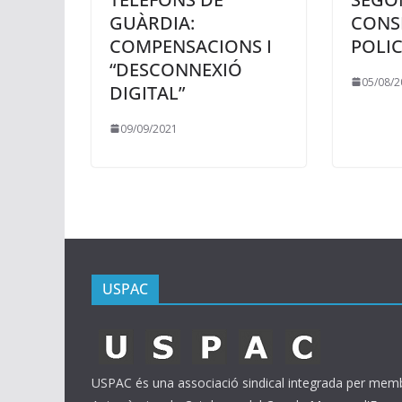
GUÀRDIA:
CONSE
COMPENSACIONS I
POLIC
“DESCONNEXIÓ
05/08/2
DIGITAL”
09/09/2021
USPAC
USPAC és una associació sindical integrada per membr