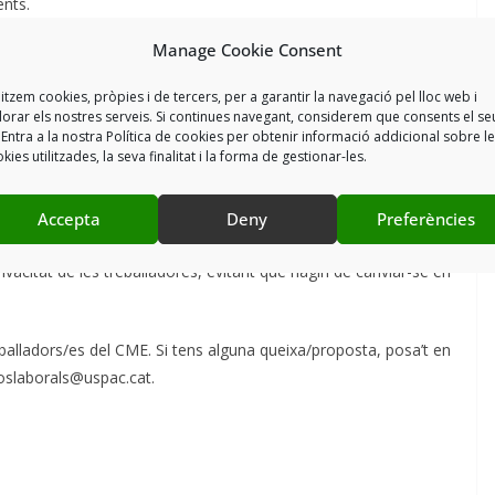
ents.
Manage Cookie Consent
ió de Treball, perquè l’administració no ha pres cap mesura
es següents mesures correctores per garantir unes condicions
litzem cookies, pròpies i de tercers, per a garantir la navegació pel lloc web i
lorar els nostres serveis. Si continues navegant, considerem que consents el se
 Entra a la nostra Política de cookies per obtenir informació addicional sobre l
kies utilitzades, la seva finalitat i la forma de gestionar-les.
 que no obstaculitzi el pas ni afecti la seguretat de les
l compliment de les dimensions mínimes legals per a les sortides
Accepta
Deny
Preferències
privacitat de les treballadores, evitant que hagin de canviar-se en
alladors/es del CME. Si tens alguna queixa/proposta, posa’t en
coslaborals@uspac.cat.