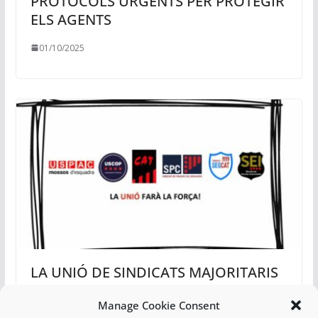
PROTOCOLS URGENTS PER PROTEGIR
ELS AGENTS
01/10/2025
LA UNIÓ DE SINDICATS MAJORITARIS
CONTINUA UNIDA, TREBALLANT PER
Manage Cookie Consent
LES MILLORES DEL COL·LECTIU