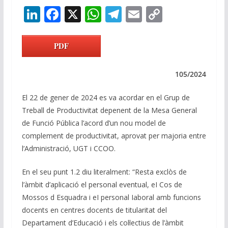
Li
F
X
W
T
E
C
n
ac
h
el
m
o
k
e
at
e
ai
p
PDF
e
b
s
gr
l
y
dI
o
A
a
Li
105/2024
n
o
p
m
n
El 22 de gener de 2024 es va acordar en el Grup de
k
p
k
Treball de Productivitat depenent de la Mesa General
de Funció Pública l’acord d’un nou model de
complement de productivitat, aprovat per majoria entre
l’Administració, UGT i CCOO.
En el seu punt 1.2 diu literalment: “Resta exclòs de
l’àmbit d’aplicació el personal eventual, eI Cos de
Mossos d Esquadra i eI personal Iaboral amb funcions
docents en centres docents de titularitat del
Departament d’Educació i els col·lectius de l’àmbit