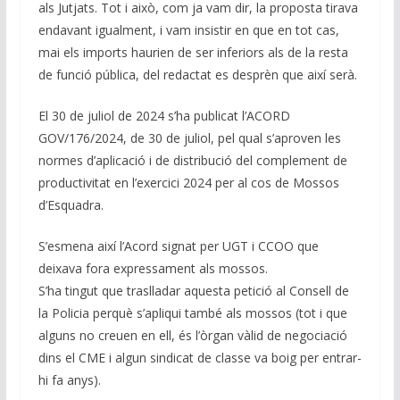
als Jutjats. Tot i això, com ja vam dir, la proposta tirava
endavant igualment, i vam insistir en que en tot cas,
mai els imports haurien de ser inferiors als de la resta
de funció pública, del redactat es desprèn que així serà.
El 30 de juliol de 2024 s’ha publicat l’ACORD
GOV/176/2024, de 30 de juliol, pel qual s’aproven les
normes d’aplicació i de distribució del complement de
productivitat en l’exercici 2024 per al cos de Mossos
d’Esquadra.
S’esmena així l’Acord signat per UGT i CCOO que
deixava fora expressament als mossos.
S’ha tingut que traslladar aquesta petició al Consell de
la Policia perquè s’apliqui també als mossos (tot i que
alguns no creuen en ell, és l’òrgan vàlid de negociació
dins el CME i algun sindicat de classe va boig per entrar-
hi fa anys).