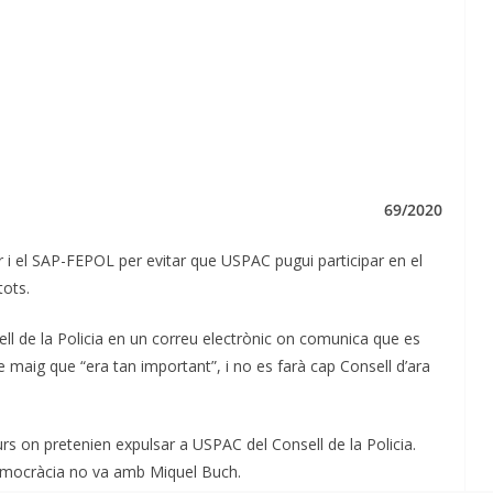
69/2020
r i el SAP-FEPOL per evitar que USPAC pugui participar en el
tots.
ell de la Policia en un correu electrònic on comunica que es
de maig que “era tan important”, i no es farà cap Consell d’ara
s on pretenien expulsar a USPAC del Consell de la Policia.
 democràcia no va amb Miquel Buch.