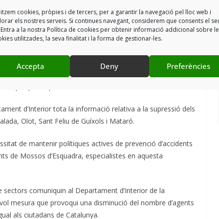
prioritari per poder reduir la sinistralitat, els accidents són una
litzem cookies, pròpies i de tercers, per a garantir la navegació pel lloc web i
aquí l´enorme importància de mantenir i potenciar aquesta
lorar els nostres serveis. Si continues navegant, considerem que consents el se
arreu del territori.
 Entra a la nostra Política de cookies per obtenir informació addicional sobre l
kies utilitzades, la seva finalitat i la forma de gestionar-les.
na passada, es va aprovar per unanimitat de tots els grups
 de trànsit de Montblanc i és per aquest motiu que ens hem
Accepta
Deny
Preferències
n arribar a la resta d´ajuntaments i consells comarcals
ció perquè s´aprovi en el si dels mateixos:
ent d’Interior tota la informació relativa a la supressió dels
lada, Olot, Sant Feliu de Guíxols i Mataró.
sitat de mantenir polítiques actives de prevenció d’accidents
ents de Mossos d’Esquadra, especialistes en aquesta
e sectors comuniquin al Departament d’Interior de la
sevol mesura que provoqui una disminució del nombre d’agents
igual als ciutadans de Catalunya.