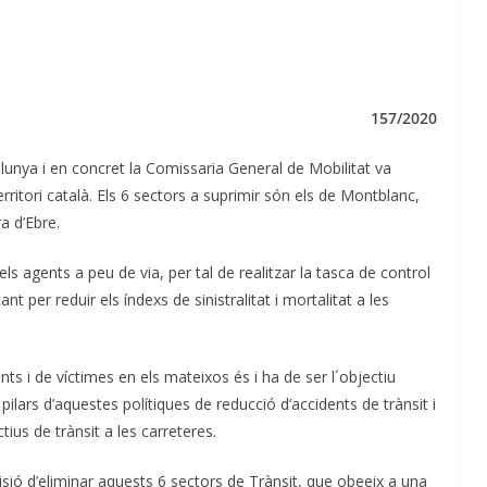
157/2020
alunya i en concret la Comissaria General de Mobilitat va
erritori català. Els 6 sectors a suprimir són els de Montblanc,
a d’Ebre.
ls agents a peu de via, per tal de realitzar la tasca de control
nt per reduir els índexs de sinistralitat i mortalitat a les
s i de víctimes en els mateixos és i ha de ser l´objectiu
 pilars d’aquestes polítiques de reducció d’accidents de trànsit i
tius de trànsit a les carreteres.
ió d’eliminar aquests 6 sectors de Trànsit, que obeeix a una