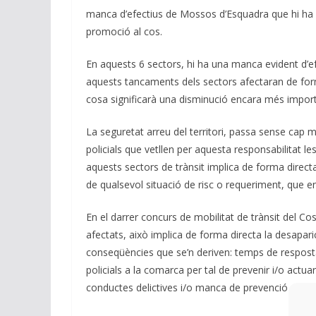
manca d’efectius de Mossos d’Esquadra que hi ha e
promoció al cos.
En aquests 6 sectors, hi ha una manca evident d’ef
aquests tancaments dels sectors afectaran de forma 
cosa significarà una disminució encara més importa
La seguretat arreu del territori, passa sense cap m
policials que vetllen per aquesta responsabilitat les
aquests sectors de trànsit implica de forma directa
de qualsevol situació de risc o requeriment, que en
En el darrer concurs de mobilitat de trànsit del C
afectats, això implica de forma directa la desapar
conseqüències que se’n deriven: temps de resposta p
policials a la comarca per tal de prevenir i/o actu
conductes delictives i/o manca de prevenció sobr