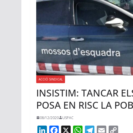
ACCIÓ SINDICAL
INSISTIM: TANCAR EL
POSA EN RISC LA POB
08/12/2020
USPAC
Li
F
X
W
T
E
C