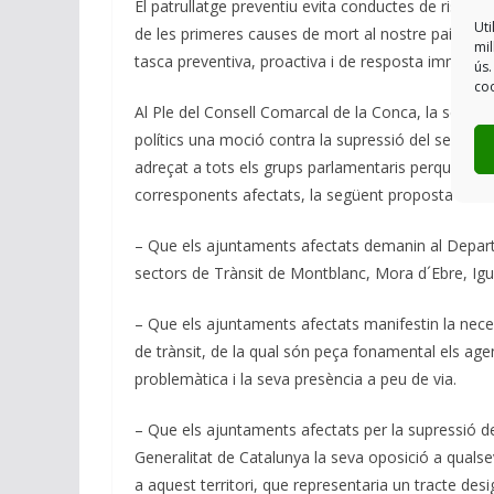
El patrullatge preventiu evita conductes de risc i és 
Uti
de les primeres causes de mort al nostre país, d’
mil
tasca preventiva, proactiva i de resposta immediata 
ús.
coo
Al Ple del Consell Comarcal de la Conca, la setma
polítics una moció contra la supressió del sector
adreçat a tots els grups parlamentaris perquè faci
corresponents afectats, la següent proposta de mo
– Que els ajuntaments afectats demanin al Departam
sectors de Trànsit de Montblanc, Mora d´Ebre, Igua
– Que els ajuntaments afectats manifestin la neces
de trànsit, de la qual són peça fonamental els ag
problemàtica i la seva presència a peu de via.
– Que els ajuntaments afectats per la supressió d
Generalitat de Catalunya la seva oposició a qual
a aquest territori, que representaria un tracte des