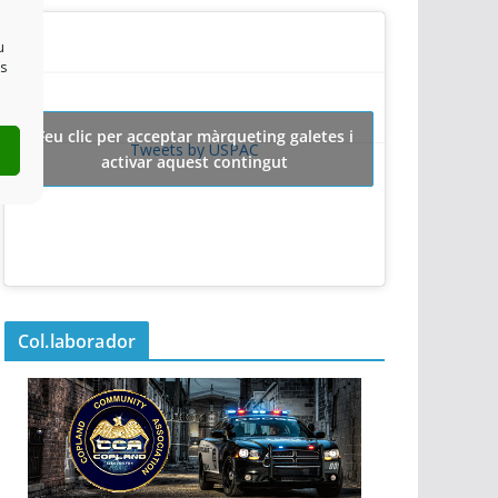
u
es
Feu clic per acceptar màrqueting galetes i
Tweets by USPAC
activar aquest contingut
Col.laborador