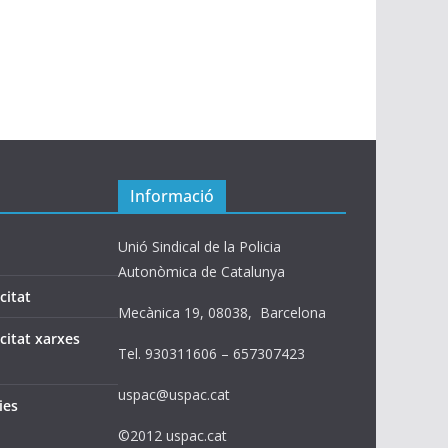
Informació
Unió Sindical de la Policia
Autonòmica de Catalunya
citat
Mecànica 19, 08038, Barcelona
acitat xarxes
Tel. 930311606 – 657307423
uspac@uspac.cat
ies
©2012 uspac.cat