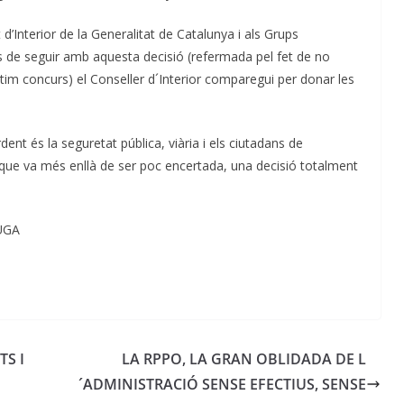
Interior de la Generalitat de Catalunya i als Grups
s de seguir amb aquesta decisió (refermada pel fet de no
ltim concurs) el Conseller d´Interior comparegui per donar les
nt és la seguretat pública, viària i els ciutadans de
 que va més enllà de ser poc encertada, una decisió totalment
UGA
S I
LA RPPO, LA GRAN OBLIDADA DE L
´ADMINISTRACIÓ SENSE EFECTIUS, SENSE