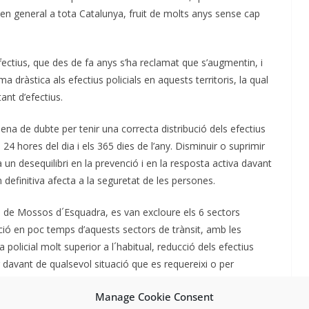
n general a tota Catalunya, fruit de molts anys sense cap
ectius, que des de fa anys s’ha reclamat que s’augmentin, i
dràstica als efectius policials en aquests territoris, la qual
nt d’efectius.
ena de dubte per tenir una correcta distribució dels efectius
 24 hores del dia i els 365 dies de l’any. Disminuir o suprimir
 un desequilibri en la prevenció i en la resposta activa davant
 definitiva afecta a la seguretat de les persones.
os de Mossos d´Esquadra, es van excloure els 6 sectors
ició en poc temps d’aquests sectors de trànsit, amb les
olicial molt superior a l´habitual, reducció dels efectius
ar davant de qualsevol situació que es requereixi o per
e conductes de risc…
Manage Cookie Consent