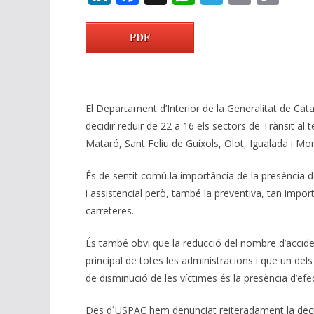
n
ac
h
el
m
o
k
e
at
e
ai
p
PDF
e
b
s
gr
l
y
dI
o
A
a
Li
n
o
p
m
n
El Departament d’Interior de la Generalitat de Cat
k
p
k
decidir reduir de 22 a 16 els sectors de Trànsit al t
Mataró, Sant Feliu de Guíxols, Olot, Igualada i Mor
És de sentit comú la importància de la presència de
i assistencial però, també la preventiva, tan importa
carreteres.
És també obvi que la reducció del nombre d’accident
principal de totes les administracions i que un dels
de disminució de les víctimes és la presència d’efec
Des d´USPAC hem denunciat reiteradament la decis