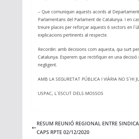
– Que comuniquin aquests acords al Departament d’
Parlamentaris del Parlament de Catalunya. I en ca
treure places per reforçar aquests 6 sectors en l´ú
explicacions pertinents al respecte.
Recordin: amb decisions com aquesta, qui surt perde
Catalunya. Esperem que rectifiquin en una decisió
negligent.
AMB LA SEGURETAT PÚBLICA I VIÀRIA NO S´HI J
USPAC, L´ESCUT DELS MOSSOS
RESUM REUNIÓ REGIONAL ENTRE SINDICAT
CAPS RPTE 02/12/2020