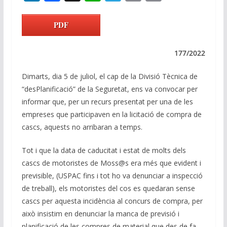
n
ac
h
el
m
o
k
e
at
e
ai
p
PDF
e
b
s
gr
l
y
dI
o
A
a
Li
177/2022
n
o
p
m
n
Dimarts, dia 5 de juliol, el cap de la Divisió Tècnica de
k
p
k
“desPlanificació” de la Seguretat, ens va convocar per
informar que, per un recurs presentat per una de les
empreses que participaven en la licitació de compra de
cascs, aquests no arribaran a temps.
Tot i que la data de caducitat i estat de molts dels
cascs de motoristes de Moss@s era més que evident i
previsible, (USPAC fins i tot ho va denunciar a inspecció
de treball), els motoristes del cos es quedaran sense
cascs per aquesta incidència al concurs de compra, per
això insistim en denunciar la manca de previsió i
planificació de les compres de material que des de fa