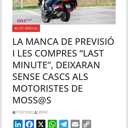
ACCIÓ SINDICAL
LA MANCA DE PREVISIÓ
I LES COMPRES “LAST
MINUTE”, DEIXARAN
SENSE CASCS ALS
MOTORISTES DE
MOSS@S
17/07/2022
USPAC
Li
F
X
W
T
E
C