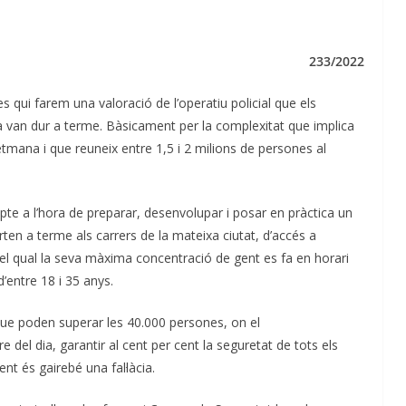
233/2022
 qui farem una valoració de l’operatiu policial que els
van dur a terme. Bàsicament per la complexitat que implica
tmana i que reuneix entre 1,5 i 2 milions de persones al
pte a l’hora de preparar, desenvolupar i posar en pràctica un
rten a terme als carrers de la mateixa ciutat, d’accés a
l qual la seva màxima concentració de gent es fa en horari
d’entre 18 i 35 anys.
 que poden superar les 40.000 persones, on el
e del dia, garantir al cent per cent la seguretat de tots els
nt és gairebé una fal·làcia.