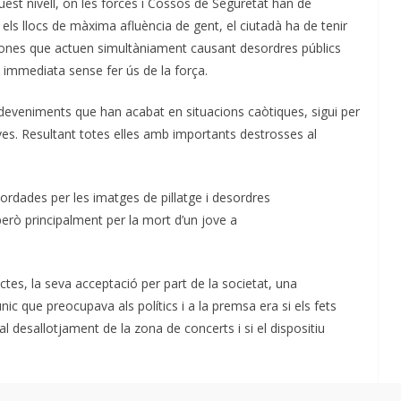
uest nivell, on les forces i Cossos de Seguretat han de
els llocs de màxima afluència de gent, el ciutadà ha de tenir
ersones que actuen simultàniament causant desordres públics
a immediata sense fer ús de la força.
sdeveniments que han acabat en situacions caòtiques, sigui per
ives. Resultant totes elles amb importants destrosses al
ordades per les imatges de pillatge i desordres
 però principalment per la mort d’un jove a
actes, la seva acceptació per part de la societat, una
ic que preocupava als polítics i a la premsa era si els fets
al desallotjament de la zona de concerts i si el dispositiu
a expressió per l’Alcaldessa de Barcelona, que, mentre