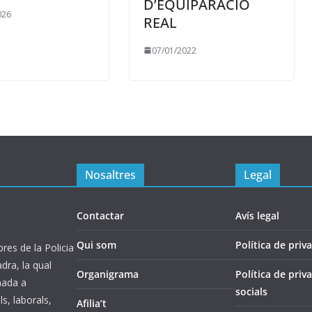
D’EQUIPARACIÓ
026
REAL
07/01/2022
Nosaltres
Legal
Contactar
Avís legal
Qui som
Política de priva
es de la Policia
ra, la qual
Organigrama
Política de priv
inada a
socials
s, laborals,
Afilia’t