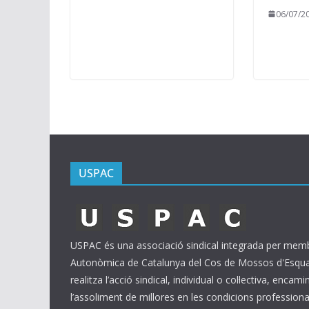
06/07/2
USPAC
USPAC és una associació sindical integrada per membr
Autonòmica de Catalunya del Cos de Mossos d'Esquad
realitza l’acció sindical, individual o col·lectiva, encam
l’assoliment de millores en les condicions professional