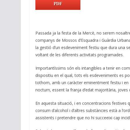
k
e
at
e
ai
p
PDF
e
b
s
gr
l
y
dI
o
A
a
Li
n
o
p
m
n
Passada ja la festa de la Mercè, no serem nosaltres
k
p
k
companys de Mossos d’Esquadra i Guàrdia Urbana 
la gestió d’un esdeveniment festiu que dura una se
voltant de les diferents activitats programades.
Importantíssims són els intangibles a tenir en com
dispositiu en el qual, tots els esdeveniments es po
tothom, amb un caràcter eminentment festiu i en e
nocturn, essent la franja d’edat majoritària, joves 
En aquesta situació, i en concentracions festives
consum d’alcohol i d’altres substàncies està a l’ordr
assistents i pretendre que no hi succeeixi cap incide