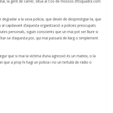
al, la gent de carrer, situa al Cos de mossos d’Esquadra com
e degradar a la seva policia, que deixin de desprestigiar-la, que
uïn al capdavant d’aquesta organització a policies preocupats
sputes personals, siguin conscients que un mai pot ser lliure si
ofitar-se d’aquesta por, qui mai passarà de llarg o simplement
egur que si mai la víctima d’una agressió és un mateix, o la
ran que a prop hi hagi un policia i no un tertulià de ràdio o