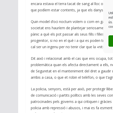
encara estava el terra tacat de sang al lloc on va 
que podíem estar contents, ja que els danys a la ci
Uti
mil
Quin model d’oci nocturn volem o com en gaudeix
ús.
coo
societat ens hauríem de plantejar seriosament. C
pànic a què els pot passar als seus fills i filles q
progenitor, si no en el què i a qui es poden trobar
cal ser un ingenu per no tenir clar que la «nit» d’
Dit això i relacionat amb el cas que ens ocupa, t
problemàtica quan els afecta directament a ells, 
de Seguretat en el manteniment del dret a gaudir d
arribis a casa, o que et robin el telèfon, o que t’a
La policia, senyors, està per això, per protegir ll
de comunicació i partits polítics amb les seves cor
patrocinades pels governs a qui critiquen i gràcie
policia amb repressió i abusos, i mai es fa esment