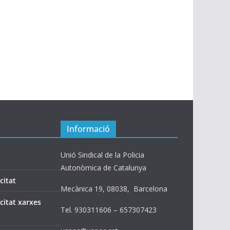
Informació
Unió Sindical de la Policia
Autonòmica de Catalunya
citat
Mecànica 19, 08038, Barcelona
acitat xarxes
Tel. 930311606 – 657307423