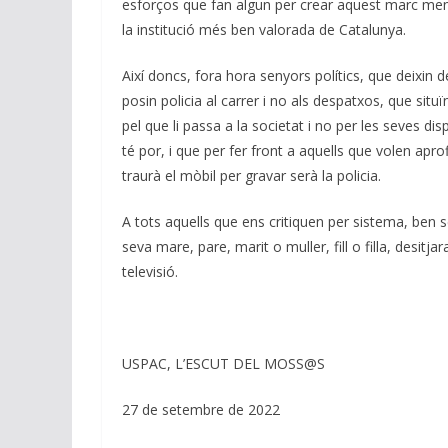
esforços que fan algun per crear aquest marc ment
la institució més ben valorada de Catalunya.
Així doncs, fora hora senyors polítics, que deixin d
posin policia al carrer i no als despatxos, que sit
pel que li passa a la societat i no per les seves di
té por, i que per fer front a aquells que volen apr
traurà el mòbil per gravar serà la policia.
A tots aquells que ens critiquen per sistema, ben s
seva mare, pare, marit o muller, fill o filla, desitja
televisió.
USPAC, L’ESCUT DEL MOSS@S
27 de setembre de 2022