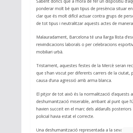
Sabent doncs que a l’hora de fer un dispositiu d’aq
ponderar molt bé quin tipus de presència situar en 
clar que és molt difícil actuar contra grups de p
de tot tipus i neutralitzar aquests actes de maner
Malauradament, Barcelona té una llarga llista d’e
reivindicacions laborals o per celebracions esport
mobiliari urbà.
Tristament, aquestes festes de la Mercè seran rec
que s’han viscut per diferents carrers de la ciutat,
causa d’una agressió amb arma blanca.
El pitjor de tot això és la normalització d’aquests 
deshumanització miserable, arribant al punt que l’ún
havien succeït en el marc dels aldarulls posteriors 
policial havia estat el correcte.
Una deshumanització representada a la seva màxim