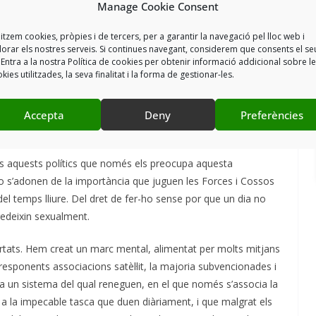
Manage Cookie Consent
morir un nano de 25 anys, es dedicava a destacar i ressaltar
utat havien estat menors en relació a l’any passat.
litzem cookies, pròpies i de tercers, per a garantir la navegació pel lloc web i
lorar els nostres serveis. Si continues navegant, considerem que consents el se
en les noves generacions d’aquest oci és un debat que com a
 Entra a la nostra Política de cookies per obtenir informació addicional sobre l
kies utilitzades, la seva finalitat i la forma de gestionar-les.
omença a ser preocupant que molts pares tinguin realment
uan van de festa, ja no per la manca de confiança en el seu
 un cop surten per la porta. No cal ser alarmista, però tampoc
Accepta
Deny
Preferències
avui en dia, no és la mateixa de fa uns 20/25 anys enrere o més.
ots aquests polítics que només els preocupa aquesta
no s’adonen de la importància que juguen les Forces i Cossos
el temps lliure. Del dret de fer-ho sense por que un dia no
gredeixin sexualment.
ibertats. Hem creat un marc mental, alimentat per molts mitjans
responents associacions satèl·lit, la majoria subvencionades i
s a un sistema del qual reneguen, en el que només s’associa la
 a la impecable tasca que duen diàriament, i que malgrat els