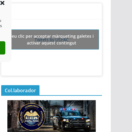
u
es
Feu clic per acceptar màrqueting galetes i
Tweets by USPAC
activar aquest contingut
Col.laborador