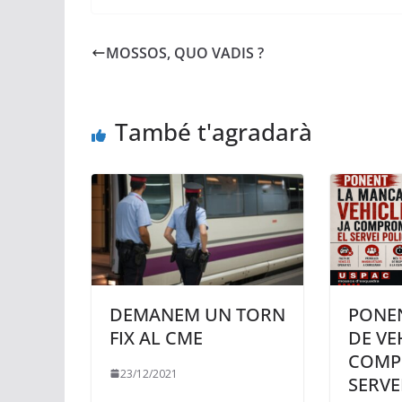
MOSSOS, QUO VADIS ?
També t'agradarà
DEMANEM UN TORN
PONEN
FIX AL CME
DE VE
COMP
23/12/2021
SERVE