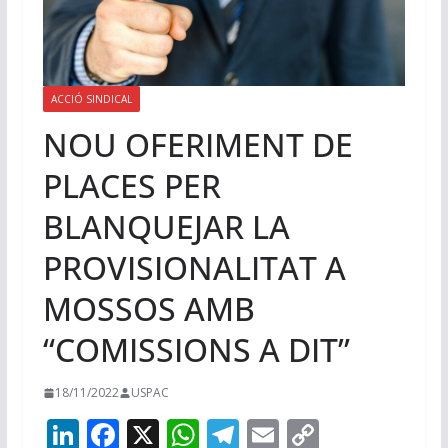
ACCIÓ SINDICAL
NOU OFERIMENT DE
PLACES PER
BLANQUEJAR LA
PROVISIONALITAT A
MOSSOS AMB
“COMISSIONS A DIT”
18/11/2022
USPAC
Li
F
X
W
T
E
C