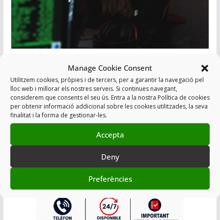
MÉS DE 500 MOSSOS AFECTATS PEL
Manage Cookie Consent
HACKEIG DE LES BASES DE DADES
Utilitzem cookies, pròpies i de tercers, per a garantir la navegació pel
LABORALS DEL DEPARTAMENT
lloc web i millorar els nostres serveis. Si continues navegant,
considerem que consents el seu ús. Entra a la nostra Política de cookies
D’INTERIOR
per obtenir informació addicional sobre les cookies utilitzades, la seva
finalitat i la forma de gestionar-les.
10/05/2024
Accepta
Afegir a Agenda
Deny
Preferències