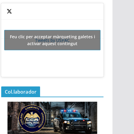
Feu clic per acceptar màrqueting galetes i
Tweets by USPAC
activar aquest contingut
Col.laborador