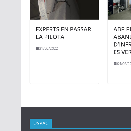
EXPERTS EN PASSAR
ABP P
LA PILOTA
ABAN
D’INF
31/05/2022
ES VE
04/06/2
USPAC