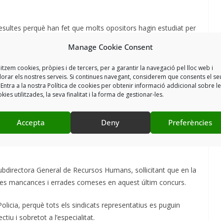
esultes perquè han fet que molts opositors hagin estudiat per
numero exacte de resultes, fet que fa desmotivar a la gent per
Manage Cookie Consent
litzem cookies, pròpies i de tercers, per a garantir la navegació pel lloc web i
n compte en general i també en un concurs d’especialitat,
lorar els nostres serveis. Si continues navegant, considerem que consents el se
 Entra a la nostra Política de cookies per obtenir informació addicional sobre l
iència i antiguitat que no es té en compte alhora del concurs.
kies utilitzades, la seva finalitat i la forma de gestionar-les.
alitat amb valoracions (notes) del tot subjectives tant a nivell
 recursos presentats!
Accepta
Deny
Preferències
cies a l’hora de fer les proves d’adequació amb avaluació de
Subdirectora General de Recursos Humans, sol·licitant que en la
les mancances i errades comeses en aquest últim concurs.
Policia, perquè tots els sindicats representatius es puguin
tiu i sobretot a l’especialitat.