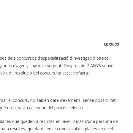
50/2022
s dels concursos d’especialització d’investigació bàsica,
ategories d’agent, caporal i sergent. Després de 7 ANYS sense
revisió i resolució del concurs ha estat nefasta:
ntar al concurs, no sabien data d’exàmens, sense possibilitat
rquè no hi havia calendari del procés selectiu.
 places que queden a resultes en nivell 3 (cas d’una persona de
 una a resultes, quedant sense cobrir avui dia places de nivell