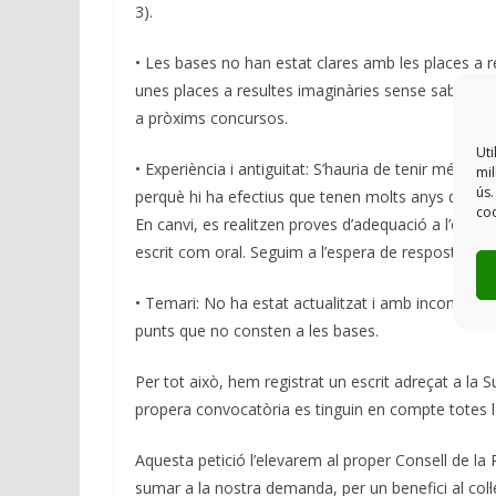
3).
• Les bases no han estat clares amb les places a r
unes places a resultes imaginàries sense saber el 
a pròxims concursos.
Uti
• Experiència i antiguitat: S’hauria de tenir més e
mil
ús.
perquè hi ha efectius que tenen molts anys d’exper
coo
En canvi, es realitzen proves d’adequació a l’especi
escrit com oral. Seguim a l’espera de resposta als
• Temari: No ha estat actualitzat i amb incongruèn
punts que no consten a les bases.
Per tot això, hem registrat un escrit adreçat a la 
propera convocatòria es tinguin en compte totes 
Aquesta petició l’elevarem al proper Consell de la 
sumar a la nostra demanda, per un benefici al col·lec