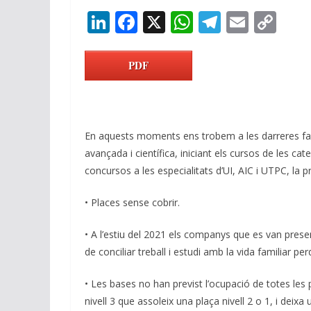
Li
F
X
W
T
E
C
n
ac
h
el
m
o
k
e
at
e
ai
p
PDF
e
b
s
gr
l
y
dI
o
A
a
Li
n
o
p
m
n
En aquests moments ens trobem a les darreres fase
k
p
k
avançada i científica, iniciant els cursos de les c
concursos a les especialitats d’UI, AIC i UTPC, la p
• Places sense cobrir.
• A l’estiu del 2021 els companys que es van prese
de conciliar treball i estudi amb la vida familiar pe
• Les bases no han previst l’ocupació de totes les
nivell 3 que assoleix una plaça nivell 2 o 1, i deixa