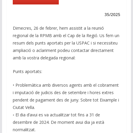
e
b
s
gr
l
y
dI
o
A
a
Li
35/2025
n
o
p
m
n
Dimecres, 26 de febrer, hem assistit a la reunió
k
p
k
regional de la RPMB amb el Cap de la Regió. Us fem un
resum dels punts aportats per la USPAC i si necessiteu
ampliació o aclariment podeu contactar directament
amb la vostra delegada regional:
Punts aportats:
• Problemàtica amb diversos agents amb el cobrament
i imputació de judicis des de setembre i hores extres
pendent de pagament des de juny. Sobre tot Eixample i
Ciutat Vella.
◦ El dia d’avui es va actualitzar tot fins a 31 de
desembre de 2024. De moment avui dia ja està
normalitzat.