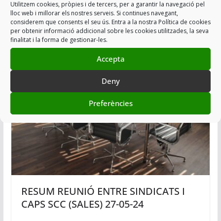
CONSELL DE LA POLICIA 22-01-2021
Utilitzem cookies, pròpies i de tercers, per a garantir la navegació pel
lloc web i millorar els nostres serveis. Si continues navegant,
(II)
considerem que consents el seu ús. Entra a la nostra Política de cookies
per obtenir informació addicional sobre les cookies utilitzades, la seva
30/01/2021
finalitat i la forma de gestionar-les.
Accepta
Deny
Preferències
RESUM REUNIÓ ENTRE SINDICATS I
CAPS SCC (SALES) 27-05-24