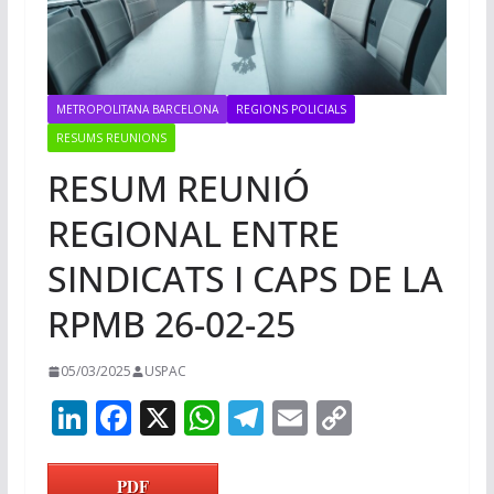
METROPOLITANA BARCELONA
REGIONS POLICIALS
RESUMS REUNIONS
RESUM REUNIÓ
REGIONAL ENTRE
SINDICATS I CAPS DE LA
RPMB 26-02-25
05/03/2025
USPAC
Li
F
X
W
T
E
C
n
ac
h
el
m
o
k
e
at
e
ai
p
PDF