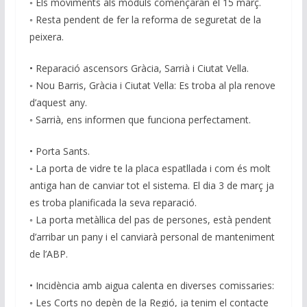
◦ Els moviments als mòduls començaran el 15 març.
◦ Resta pendent de fer la reforma de seguretat de la
peixera.
• Reparació ascensors Gràcia, Sarrià i Ciutat Vella.
◦ Nou Barris, Gràcia i Ciutat Vella: Es troba al pla renove
d’aquest any.
◦ Sarrià, ens informen que funciona perfectament.
• Porta Sants.
◦ La porta de vidre te la placa espatllada i com és molt
antiga han de canviar tot el sistema. El dia 3 de març ja
es troba planificada la seva reparació.
◦ La porta metàl·lica del pas de persones, està pendent
d’arribar un pany i el canviarà personal de manteniment
de l’ABP.
• Incidència amb aigua calenta en diverses comissaries:
◦ Les Corts no depèn de la Regió, ja tenim el contacte