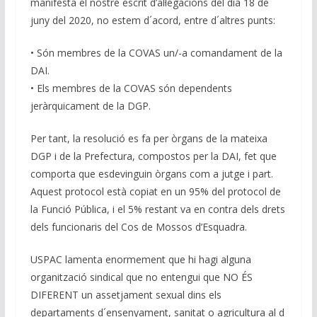
manifesta el nostre escrit d’al·legacions del dia 18 de
juny del 2020, no estem d´acord, entre d´altres punts:
• Són membres de la COVAS un/-a comandament de la
DAI.
• Els membres de la COVAS són dependents
jeràrquicament de la DGP.
Per tant, la resolució es fa per òrgans de la mateixa
DGP i de la Prefectura, compostos per la DAI, fet que
comporta que esdevinguin òrgans com a jutge i part.
Aquest protocol està copiat en un 95% del protocol de
la Funció Pública, i el 5% restant va en contra dels drets
dels funcionaris del Cos de Mossos d’Esquadra.
USPAC lamenta enormement que hi hagi alguna
organització sindical que no entengui que NO ÉS
DIFERENT un assetjament sexual dins els
departaments d´ensenyament, sanitat o agricultura al d