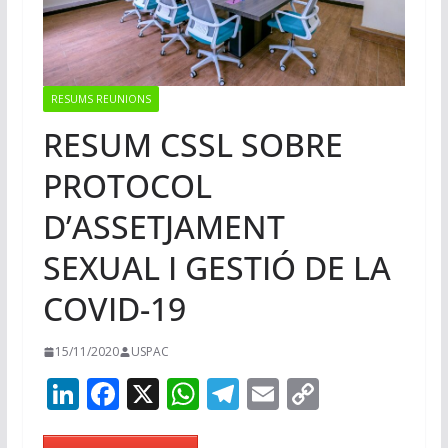
RESUMS REUNIONS
RESUM CSSL SOBRE
PROTOCOL
D’ASSETJAMENT
SEXUAL I GESTIÓ DE LA
COVID-19
15/11/2020
USPAC
Li
F
X
W
T
E
C
n
ac
h
el
m
o