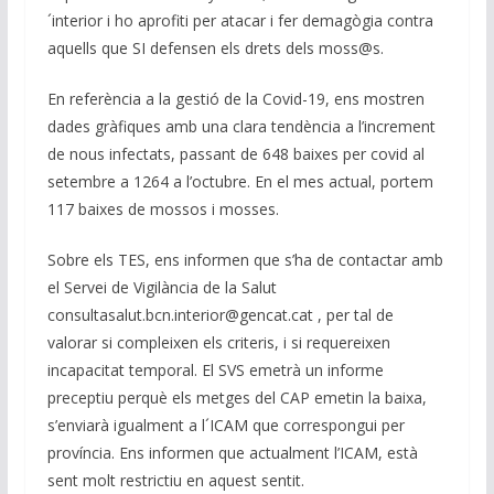
´interior i ho aprofiti per atacar i fer demagògia contra
aquells que SI defensen els drets dels moss@s.
En referència a la gestió de la Covid-19, ens mostren
dades gràfiques amb una clara tendència a l’increment
de nous infectats, passant de 648 baixes per covid al
setembre a 1264 a l’octubre. En el mes actual, portem
117 baixes de mossos i mosses.
Sobre els TES, ens informen que s’ha de contactar amb
el Servei de Vigilància de la Salut
consultasalut.bcn.interior@gencat.cat , per tal de
valorar si compleixen els criteris, i si requereixen
incapacitat temporal. El SVS emetrà un informe
preceptiu perquè els metges del CAP emetin la baixa,
s’enviarà igualment a l´ICAM que correspongui per
província. Ens informen que actualment l’ICAM, està
sent molt restrictiu en aquest sentit.