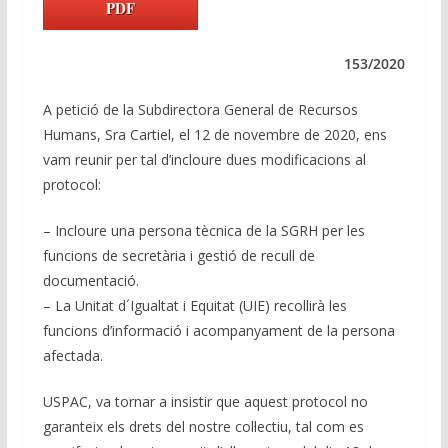
k
e
at
e
ai
p
PDF
e
b
s
gr
l
y
dI
o
A
a
Li
153/2020
n
o
p
m
n
A petició de la Subdirectora General de Recursos
k
p
k
Humans, Sra Cartiel, el 12 de novembre de 2020, ens
vam reunir per tal d’incloure dues modificacions al
protocol:
– Incloure una persona tècnica de la SGRH per les
funcions de secretària i gestió de recull de
documentació.
– La Unitat d´Igualtat i Equitat (UIE) recollirà les
funcions d’informació i acompanyament de la persona
afectada.
USPAC, va tornar a insistir que aquest protocol no
garanteix els drets del nostre col·lectiu, tal com es