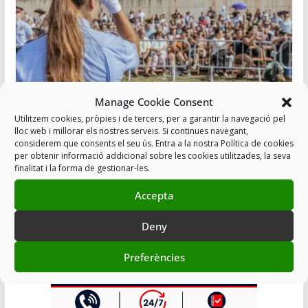
Manage Cookie Consent
Utilitzem cookies, pròpies i de tercers, per a garantir la navegació pel
lloc web i millorar els nostres serveis. Si continues navegant,
INACCIÓ D’INTERIOR DAVANT DELS
considerem que consents el seu ús. Entra a la nostra Política de cookies
ABUSOS SEXUALS A MOSSES
per obtenir informació addicional sobre les cookies utilitzades, la seva
finalitat i la forma de gestionar-les.
07/06/2022
Accepta
Deny
Afegir a Agenda
Preferències