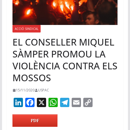
ACCIÓ SINDICAL
EL CONSELLER MIQUEL
SÀMPER PROMOU LA
VIOLÈNCIA CONTRA ELS
MOSSOS
15/11/2020
USPAC
Li
F
X
W
T
E
C
n
ac
h
el
m
o
k
e
at
e
ai
p
PDF