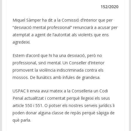
e
b
s
gr
l
y
dI
o
A
a
Li
152/2020
n
o
p
m
n
Miquel Sàmper ha dit a la Comissió d’Interior que per
k
p
k
“desviació mental professional” renunciarà a acusar per
atemptat a agent de l’autoritat als violents que ens
agredeixi.
Estem d’acord que hi ha una desviació, però no
professional, sinó mental. Un Conseller d’Interior
promovent la violència indiscriminada contra els
mossos. De llunàtics amb ínfules de grandesa.
USPAC li envia avui mateix a la Conselleria un Codi
Penal actualitzat i comentat perquè llegeixi els seus
article 550 i 551. O potser els nostres serveis jurídics li
poden donar alguna classe de repàs perquè sàpiga de
què parla.