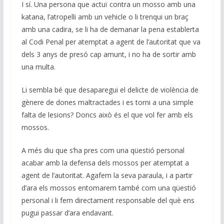
I sí. Una persona que actuï contra un mosso amb una
katana, l’atropelli amb un vehicle o li trenqui un braç
amb una cadira, se li ha de demanar la pena establerta
al Codi Penal per atemptat a agent de l’autoritat que va
dels 3 anys de presó cap amunt, i no ha de sortir amb
una multa.
Li sembla bé que desaparegui el delicte de violència de
gènere de dones maltractades i es torni a una simple
falta de lesions? Doncs això és el que vol fer amb els
mossos.
A més diu que s’ha pres com una qüestió personal
acabar amb la defensa dels mossos per atemptat a
agent de l’autoritat. Agafem la seva paraula, i a partir
d’ara els mossos entomarem també com una qüestió
personal i li fem directament responsable del què ens
pugui passar d’ara endavant.