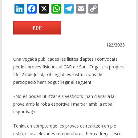
Li
F
X
W
T
E
C
n
ac
h
el
m
o
k
e
at
e
ai
p
PDF
e
b
s
gr
l
y
dI
o
A
a
Li
122/2023
n
o
p
m
n
Una vegada publicades les llistes d’aptes i convocats
k
p
k
per les proves físiques al CAR de Sant Cugat els propers
26 i 27 de Juliol, tot llegint les instruccions de
participació hem pogut llegir el següent:
«No es poden utilitzar els vestidors (han d’anar a la
prova amb la roba esportiva i marxar amb la roba
esportiva)»
Tenint en compte que les proves es realitzen en ple
estiu, i sota elevades temperatures, hem adreçat escrit