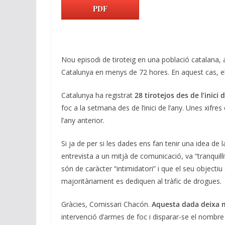
k
e
at
e
ai
p
PDF
e
b
s
gr
l
y
dI
o
A
a
Li
n
o
p
m
n
Nou episodi de tiroteig en una població catalana, a
k
p
k
Catalunya en menys de 72 hores. En aquest cas, el
Catalunya ha registrat
28 tirotejos des de l’inici 
foc a la setmana des de l’inici de l’any. Unes xif
l’any anterior.
Si ja de per si les dades ens fan tenir una idea de
entrevista a un mitjà de comunicació, va “tranquil·
són de caràcter “intimidatori” i que el seu objectiu
majoritàriament es dediquen al tràfic de drogues.
Gràcies, Comissari Chacón.
Aquesta dada deixa mo
intervenció d’armes de foc i disparar-se el nombre d