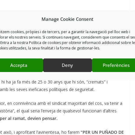
 al capdavant, s’afanyen a dir que es tracta de fets puntuals i
Manage Cookie Consent
lls que posen de manifest una realitat que ja els és impossible
litzem cookies, pròpies i de tercers, per a garantir la navegació pel lloc web i
lorar els nostres serveis. Si continues navegant, considerem que consents el se
 Entra a la nostra Política de cookies per obtenir informació addicional sobre l
t, Figueres i un llarg etcètera de poblacions catalanes en
el top
kies utilitzades, la seva finalitat i la forma de gestionar-les.
t de l’Estat, i no precisament per delictes lleus, i amb el dubtós
ma amb major nombre de delictes convencionals d’Espanya.
Accepta
Deny
Preferències
uncionaris als despatxos
per fer Excels i graelles. Al carrer,
 hi ha ja fa més de 25 o 30 anys que hi són, “cremats” i
 amb les seves ineficaces polítiques de seguretat.
r, en connivència amb el sindicat majoritari del cos, va tenir a
tòria”, el qual seria l’enveja de qualsevol funcionari d’altres
per al ramat, devien pensar.
ot això, i aprofitant l’avinentesa, ho farem
“PER UN PUÑADO DE