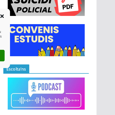
u
es
Escolta’ns