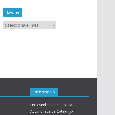
Arxius
A
r
x
i
u
s
Informació
Unió Sindical de la Policia
Autonòmica de Catalunya