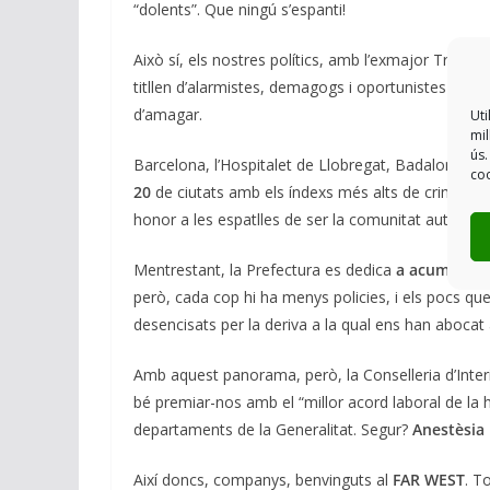
“dolents”. Que ningú s’espanti!
Això sí, els nostres polítics, amb l’exmajor Trapero
titllen d’alarmistes, demagogs i oportunistes aque
d’amagar.
Uti
mil
ús.
Barcelona, l’Hospitalet de Llobregat, Badalona, Sal
coo
20
de ciutats amb els índexs més alts de criminalita
honor a les espatlles de ser la comunitat autòno
Mentrestant, la Prefectura es dedica
a acumular f
però, cada cop hi ha menys policies, i els pocs que
desencisats per la deriva a la qual ens han abocat
Amb aquest panorama, però, la Conselleria d’Interio
bé premiar-nos amb el “millor acord laboral de la his
departaments de la Generalitat. Segur?
Anestèsia 
Així doncs, companys, benvinguts al
FAR WEST
. T