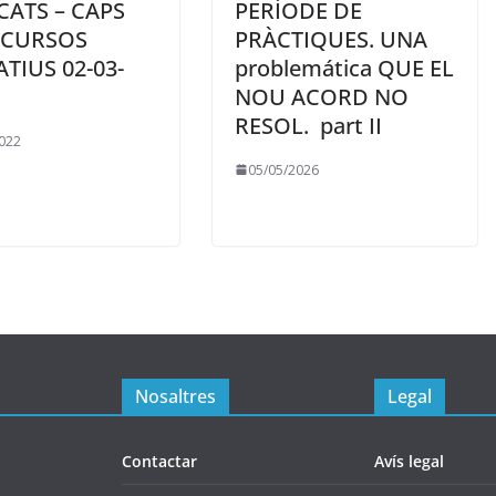
CATS – CAPS
PERÍODE DE
ECURSOS
PRÀCTIQUES. UNA
TIUS 02-03-
problemática QUE EL
NOU ACORD NO
RESOL. part II
022
05/05/2026
Nosaltres
Legal
Contactar
Avís legal