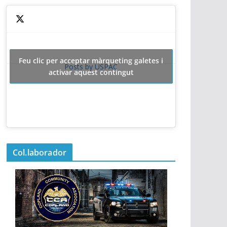
Feu clic per acceptar màrqueting galetes i
Posts by USPAC
activar aquest contingut
Col.laborador