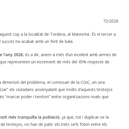
72/2026
quest cop a la localitat de Tordera, al Maresme. És el tercer a
 succés ha acabat amb un ferit de bala.
de l’any 2026
; és a dir, anem a més d’un incident amb armes de
res que representen un increment de més del 45% respecte de
 la dimensió del problema, el comissari de la CGIC, en una
litzar” els ciutadans assenyalant que molts d’aquests tirotejos
 és “marcar poder i territori” entre organitzacions rivals que
lt més tranquil·la la població
, ja que, tot i duplicar-se la
e tirotejos, no han de patir: els trets se’ls foten entre els