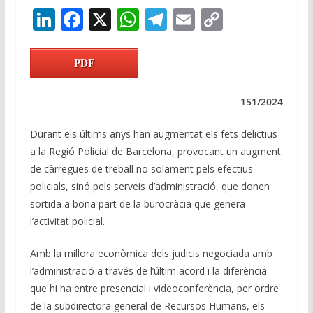
Li
F
X
W
T
E
C
n
ac
h
el
m
o
k
e
at
e
ai
p
PDF
e
b
s
gr
l
y
dI
o
A
a
Li
151/2024
n
o
p
m
n
Durant els últims anys han augmentat els fets delictius
k
p
k
a la Regió Policial de Barcelona, provocant un augment
de càrregues de treball no solament pels efectius
policials, sinó pels serveis d’administració, que donen
sortida a bona part de la burocràcia que genera
l’activitat policial.
Amb la millora econòmica dels judicis negociada amb
l’administració a través de l’últim acord i la diferència
que hi ha entre presencial i videoconferència, per ordre
de la subdirectora general de Recursos Humans, els