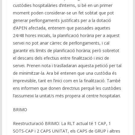
custòdies hospitalàries d’interns, si bé en un primer
moment poden considerar-se un fet sobtat que pot
generar perllongaments justificats per a la dotació
d’APEN afectada, entenem que passades aquetes
24/48 hores inicials, la planificació horària per a aquest
servei no pot anar càrrec de perllongaments, i cal
garantir els límits de planificació horària; però sobretot
el descans dels efectius entre finalització i inici de
servei. Prenen nota i traslladaran aquesta petició per tal
de minimitzar-la. Ara bé entenen que una custòdia és
imprevisible, tant en l’inici com en la finalització. També
ens informen que donen directrius perquè les custòdies
l’assumeixi la unitat/s més propera al centre hospitalari.
BRIMO
Reestructuració BRIMO: La RLT actual té 1 CAP, 1
SOTS-CAP i 2 CAPS UNITAT, els CAPS de GRUP i altres