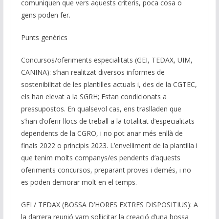
comuniquen que vers aquests criteris, poca cosa o
gens poden fer.
Punts genèrics
Concursos/oferiments especialitats (GEI, TEDAX, UIM,
CANINA): s’han realitzat diversos informes de
sostenibilitat de les plantilles actuals i, des de la CGTEC,
els han elevat a la SGRH; Estan condicionats a
pressupostos. En qualsevol cas, ens traslladen que
s’han d’oferir llocs de treball a la totalitat d’especialitats
dependents de la CGRO, i no pot anar més enllà de
finals 2022 o principis 2023. L’envelliment de la plantilla i
que tenim molts companys/es pendents d’aquests
oferiments concursos, preparant proves i demés, i no
es poden demorar molt en el temps.
GEI / TEDAX (BOSSA D’HORES EXTRES DISPOSITIUS): A
la darrera reunió vam sol·licitar la creació d’una bossa