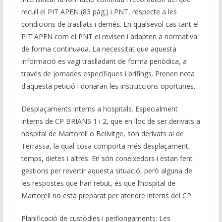
recull el PIT APEN (83 pàg.) i PNT, respecte a les
condicions de trasllats i demés. En qualsevol cas tant el
PIT APEN com el PNT el revisen i adapten a normativa
de forma continuada. La necessitat que aquesta
informació es vagi traslladant de forma periòdica, a
través de jornades específiques i brífings. Prenen nota
d’aquesta petició i donaran les instruccions oportunes.
Desplaçaments interns a hospitals. Especialment
interns de CP BRIANS 1 i 2, que en lloc de ser derivats a
hospital de Martorell o Bellvitge, són derivats al de
Terrassa, la qual cosa comporta més desplaçament,
temps, dietes i altres. En són coneixedors i estan fent
gestions per revertir aquesta situació, però alguna de
les respostes que han rebut, és que l’hospital de
Martorell no està preparat per atendre interns del CP.
Planificació de custòdies i perllongaments: Les