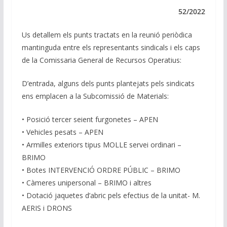
e
b
s
gr
l
y
dI
o
A
a
Li
52/2022
n
o
p
m
n
Us detallem els punts tractats en la reunió periòdica
k
p
k
mantinguda entre els representants sindicals i els caps
de la Comissaria General de Recursos Operatius:
D’entrada, alguns dels punts plantejats pels sindicats
ens emplacen a la Subcomissió de Materials:
• Posició tercer seient furgonetes – APEN
• Vehicles pesats – APEN
• Armilles exteriors tipus MOLLE servei ordinari –
BRIMO
• Botes INTERVENCIÓ ORDRE PÚBLIC – BRIMO
• Càmeres unipersonal – BRIMO i altres
• Dotació jaquetes d’abric pels efectius de la unitat- M.
AERIS i DRONS