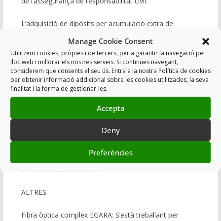
de l’assegurança de responsabilitat civil.
L’adquisició de dipòsits per acumulació extra de
material explosius s’està treballant i analitzant amb
Manage Cookie Consent
infraestructures.
Utilitzem cookies, pròpies i de tercers, per a garantir la navegació pel
lloc web i millorar els nostres serveis. Si continues navegant,
Per altra banda, pel que fa a la destrucció a Can Padró,
considerem que consents el seu ús. Entra a la nostra Política de cookies
per obtenir informació addicional sobre les cookies utilitzades, la seva
es realitza destrucció d’explosius de mida petita i els de
finalitat i la forma de gestionar-les.
grans es fa en graveres. S’està a punt d’arribar a un
Accepta
contracte/conveni amb una gravera per la zona de la
Noguera. En qualsevol cas, hem traslladat que
Deny
centralitzar la destrucció d’explosius grans, en una única
instal·lació, comporta incrementar el risc en el transport.
Preferències
Per tant, caldria arribar a contractar altres zones
similars arreu del territori.
ALTRES
Fibra òptica complex EGARA: S’està treballant per