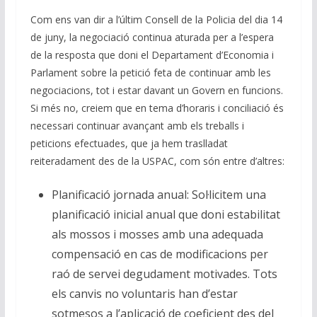
n
o
p
m
n
Com ens van dir a l’últim Consell de la Policia del dia 14
k
p
k
de juny, la negociació continua aturada per a l’espera
de la resposta que doni el Departament d’Economia i
Parlament sobre la petició feta de continuar amb les
negociacions, tot i estar davant un Govern en funcions.
Si més no, creiem que en tema d’horaris i conciliació és
necessari continuar avançant amb els treballs i
peticions efectuades, que ja hem traslladat
reiteradament des de la USPAC, com són entre d’altres:
Planificació jornada anual: Sol·licitem una
planificació inicial anual que doni estabilitat
als mossos i mosses amb una adequada
compensació en cas de modificacions per
raó de servei degudament motivades. Tots
els canvis no voluntaris han d’estar
sotmesos a l’aplicació de coeficient des del