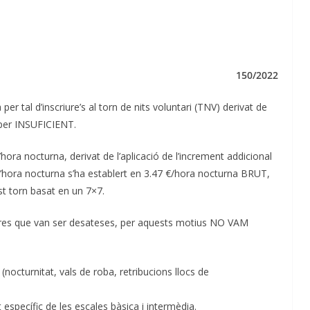
150/2022
per tal d’inscriure’s al torn de nits voluntari (TNV) derivat de
 per INSUFICIENT.
hora nocturna, derivat de l’aplicació de l’increment addicional
l’hora nocturna s’ha establert en 3.47 €/hora nocturna BRUT,
st torn basat en un 7×7.
ores que van ser desateses, per aquests motius NO VAM
d (nocturnitat, vals de roba, retribucions llocs de
specífic de les escales bàsica i intermèdia.