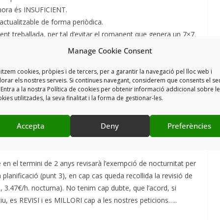
€/hora és INSUFICIENT.
 actualitzable de forma periòdica.
ment treballada, per tal d’evitar el romanent que genera un 7×7.
Manage Cookie Consent
litzem cookies, pròpies i de tercers, per a garantir la navegació pel lloc web i
,5H
lorar els nostres serveis. Si continues navegant, considerem que consents el se
 Entra a la nostra Política de cookies per obtenir informació addicional sobre l
DE TREBALL x 66.5H=1.562,75H
kies utilitzades, la seva finalitat i la forma de gestionar-les.
 ROMANENT
OBLIGATORIA, REUNIONS, ETC
Accepta
Deny
Preferències
S REALITZEN NI DESCOMPTEN
’HAN DE TREBALLAR
en el termini de 2 anys revisarà l’exempció de nocturnitat per
va planificació (punt 3), en cap cas queda recollida la revisió de
, 3.47€/h. nocturna). No tenim cap dubte, que l’acord, si
ctiu, es REVISI i es MILLORI cap a les nostres peticions…..