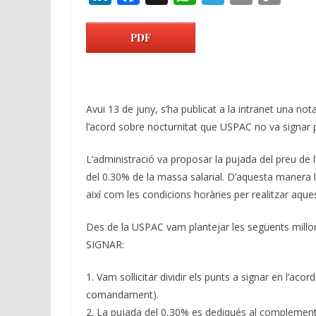
n
ac
h
el
m
o
k
e
at
e
ai
p
PDF
e
b
s
gr
l
y
dI
o
A
a
Li
n
o
p
m
n
Avui 13 de juny, s’ha publicat a la intranet una nota 
k
p
k
l’acord sobre nocturnitat que USPAC no va signar
L’administració va proposar la pujada del preu de l’
del 0.30% de la massa salarial. D’aquesta manera 
així com les condicions horàries per realitzar aque
Des de la USPAC vam plantejar les següents mill
SIGNAR:
1. Vam sol·licitar dividir els punts a signar en l’acor
comandament).
2. La pujada del 0,30% es dediqués al complement e