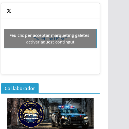
Feu clic per acceptar màrqueting galetes i
Tweets by USPAC
activar aquest contingut
Col.laborador