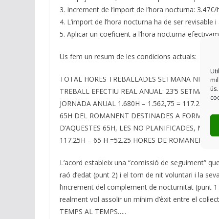
3. Increment de l’import de l’hora nocturna: 3.47
4. L’import de l’hora nocturna ha de ser revisable i
5. Aplicar un coeficient a l’hora nocturna efectiva
Us fem un resum de les condicions actuals:
Uti
TOTAL HORES TREBALLADES SETMANA NITS: 66
mil
ús.
TREBALL EFECTIU REAL ANUAL: 23’5 SETMANES 
coo
JORNADA ANUAL 1.680H – 1.562,75 = 117.25H
65H DEL ROMANENT DESTINADES A FORMACIÓ 
D’AQUESTES 65H, LES NO PLANIFICADES, NO E
117.25H – 65 H =52.25 HORES DE ROMANENT S
L’acord estableix una “comissió de seguiment” que 
raó d’edat (punt 2) i el torn de nit voluntari i la se
l’increment del complement de nocturnitat (punt 1 
realment vol assolir un mínim d’èxit entre el col·le
TEMPS AL TEMPS…..