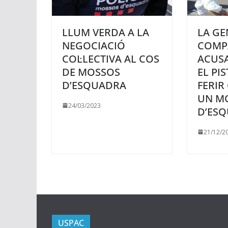
LLUM VERDA A LA
LA GE
NEGOCIACIÓ
COMP
COL·LECTIVA AL COS
ACUS
DE MOSSOS
EL PI
D’ESQUADRA
FERIR
UN M
24/03/2023
D’ES
21/12/2
USPAC