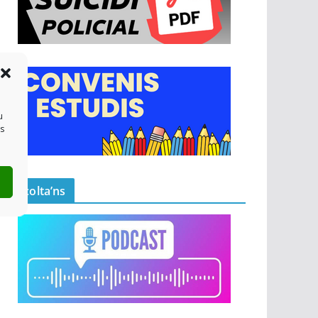
u
es
Escolta’ns