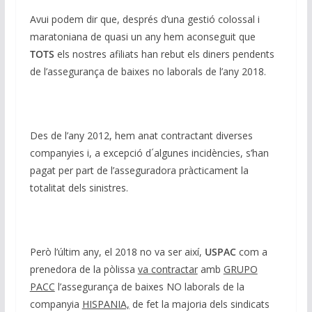
n
o
p
m
n
Avui podem dir que, després d’una gestió colossal i
k
p
k
maratoniana de quasi un any hem aconseguit que
TOTS
els nostres afiliats han rebut els diners pendents
de l’assegurança de baixes no laborals de l’any 2018.
Des de l’any 2012, hem anat contractant diverses
companyies i, a excepció d´algunes incidències, s’han
pagat per part de l’asseguradora pràcticament la
totalitat dels sinistres.
Però l’últim any, el 2018 no va ser així,
USPAC
com a
prenedora de la pòlissa
va contractar
amb
GRUPO
PACC
l’assegurança de baixes NO laborals de la
companyia
HISPANIA,
de fet la majoria dels sindicats