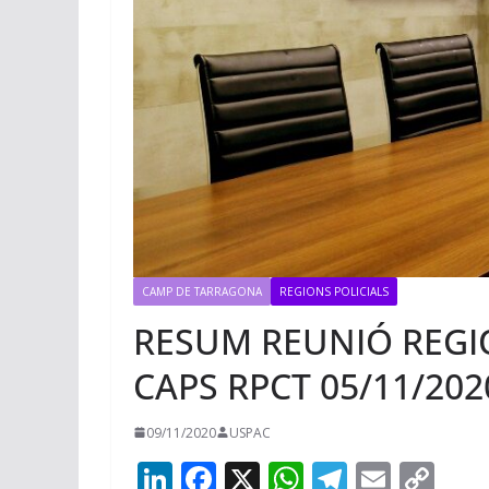
CAMP DE TARRAGONA
REGIONS POLICIALS
RESUM REUNIÓ REGIO
CAPS RPCT 05/11/202
09/11/2020
USPAC
Li
F
X
W
T
E
C