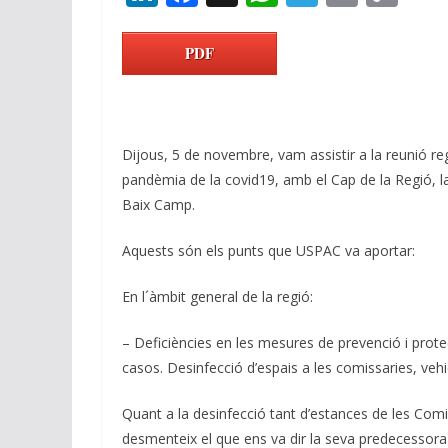
n
ac
h
el
m
o
k
e
at
e
ai
p
PDF
e
b
s
gr
l
y
dI
o
A
a
Li
n
o
p
m
n
Dijous, 5 de novembre, vam assistir a la reunió re
k
p
k
pandèmia de la covid19, amb el Cap de la Regió, la
Baix Camp.
Aquests són els punts que USPAC va aportar:
En l´àmbit general de la regió:
– Deficiències en les mesures de prevenció i prot
casos. Desinfecció d’espais a les comissaries, vehic
Quant a la desinfecció tant d’estances de les Comis
desmenteix el que ens va dir la seva predecessora 