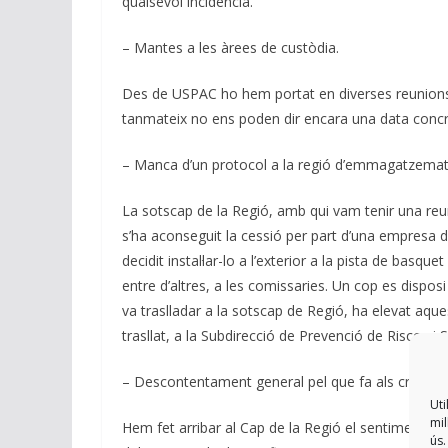
qualsevol incidència.
– Mantes a les àrees de custòdia.
Des de USPAC ho hem portat en diverses reunions i
tanmateix no ens poden dir encara una data concr
– Manca d’un protocol a la regió d’emmagatzematge i
La sotscap de la Regió, amb qui vam tenir una reu
s’ha aconseguit la cessió per part d’una empresa 
decidit instal·lar-lo a l’exterior a la pista de basq
entre d’altres, a les comissaries. Un cop es dispos
va traslladar a la sotscap de Regió, ha elevat aque
trasllat, a la Subdirecció de Prevenció de Riscos i 
– Descontentament general pel que fa als criteris qu
Uti
mil
Hem fet arribar al Cap de la Regió el sentiment de 
ús.