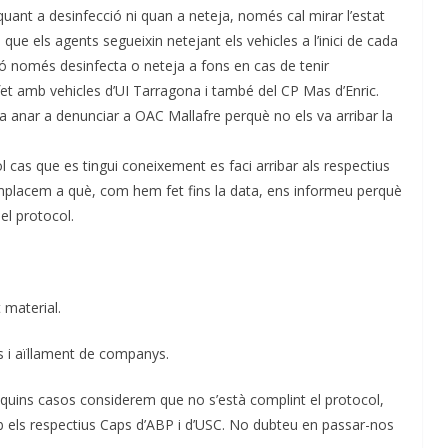
uant a desinfecció ni quan a neteja, només cal mirar l’estat
que els agents segueixin netejant els vehicles a l’inici de cada
ció només desinfecta o neteja a fons en cas de tenir
fet amb vehicles d’UI Tarragona i també del CP Mas d’Enric.
a anar a denunciar a OAC Mallafre perquè no els va arribar la
cas que es tingui coneixement es faci arribar als respectius
lacem a què, com hem fet fins la data, ens informeu perquè
el protocol.
 material.
s i aïllament de companys.
uins casos considerem que no s’està complint el protocol,
b els respectius Caps d’ABP i d’USC. No dubteu en passar-nos