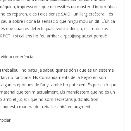
 màquina, impressores que necessites un màster d´informàtica
 no es reparen, dies i dies sense SAID i un llarg etcètera. I és
ns cau a sobre i dóna la sensació que ningú mou un dit. L´única
 és que quan es detecti qualsevol incidència, els mateixos
CT, i si cal ens ho feu arribar a rpct@uspac.cat perquè
 videoconferència.
i treballeu i ho patiu ja sabeu quines són i que és un sistema
pclar, no funciona. Els Comandaments de la Regió en són
 algunes èpoques de l’any també ho pateixen. És per això que
 material que tenim actualment. Els manifestem que no és un
amb el Jutjat i que no som secretaris judicials. Són
ue aquesta manera de treballar anirà en augment.
pclar.