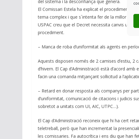
del sistema i la desconfiança que genera.
coo
El Comissari Estela ha explicat el procediment que
tema complex i que s´intenta fer de la millor mane
USPAC creu que el Decret necessita canvis urgents a
procediment.
– Manca de roba d’uniformitat als agents en perío
Aquests disposen només de 2 camises d’estiu, 2 cam
d’hivern. El Cap d’Administració està d’acord amb e
facin una comanda mitjançant sol·licitud a l’aplicat
– Retard en donar resposta als companys per part d
d’uniformitat, comunicació de citacions i judicis 
sobretot a unitats com UI, AIC, UTPC…).
El Cap d’Administració reconeix que hi ha cert ret
teletreball, però que han incrementat la presencial
les comissaries. Fa autocrítica i ens diu que han 