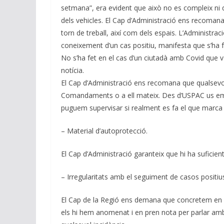
setmana”, era evident que això no es compleix ni q
dels vehicles. El Cap d’Administració ens recomana 
torn de treball, així com dels espais. L’Administra
coneixement d’un cas positiu, manifesta que s’ha 
No s’ha fet en el cas d’un ciutadà amb Covid que v
notícia.
El Cap d’Administració ens recomana que qualsevol 
Comandaments o a ell mateix. Des d’USPAC us emp
puguem supervisar si realment es fa el que marca 
– Material d’autoprotecció.
El Cap d’Administració garanteix que hi ha suficient
– Irregularitats amb el seguiment de casos positiu
El Cap de la Regió ens demana que concretem en q
els hi hem anomenat i en pren nota per parlar am