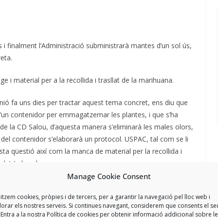
 finalment l’Administració subministrarà mantes d’un sol ús,
eta.
 material per a la recollida i trasllat de la marihuana.
nió fa uns dies per tractar aquest tema concret, ens diu que
d’un contenidor per emmagatzemar les plantes, i que s’ha
uet de la CD Salou, d’aquesta manera s’eliminarà les males olors,
i del contenidor s’elaborarà un protocol. USPAC, tal com se li
sta qüestió així com la manca de material per la recollida i
Salut Laboral.
Manage Cookie Consent
e s’utilitzen per a la concessió de medalles i felicitacions.
litzem cookies, pròpies i de tercers, per a garantir la navegació pel lloc web i
lorar els nostres serveis. Si continues navegant, considerem que consents el se
la majoria de la “tropa”, la manca de transparència i criteris
 Entra a la nostra Política de cookies per obtenir informació addicional sobre l