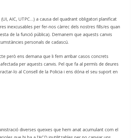
(UI, AIC, UTPC…) a causa del quadrant obligatori planificat
s inexcusables per fer-nos càrrec dels nostres fills/es quan
resta de la funció pública). Demanem que aquests canvis
circumstàncies personals de cadascú.
cte però ens demana que li fem arribar casos concrets
i afectada per aquests canvis. Pel que fa al permís de deures
ctar-lo al Consell de la Policia i ens dóna el seu suport en
dministració diverses queixes que hem anat acumulant com el
oles que hi ha a l’ACD inutilitzables per no canviar uns