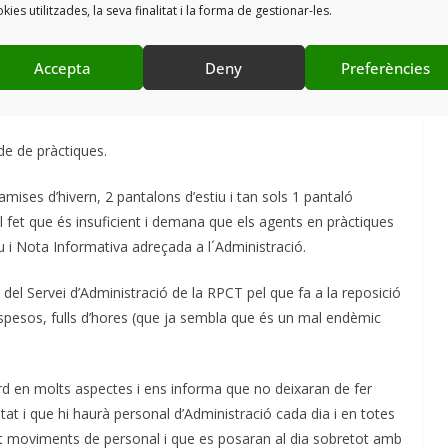
kies utilitzades, la seva finalitat i la forma de gestionar-les.
 segueixen per a la concessió d’aquestes i reconeix que és un
ra.
Accepta
Deny
Preferències
l respecte i la publicitat donaria transparència al
de de pràctiques.
ises d’hivern, 2 pantalons d’estiu i tan sols 1 pantaló
l fet que és insuficient i demana que els agents en pràctiques
iu i Nota Informativa adreçada a l´Administració.
el Servei d’Administració de la RPCT pel que fa a la reposició
suspesos, fulls d’hores (que ja sembla que és un mal endèmic
ard en molts aspectes i ens informa que no deixaran de fer
itat i que hi haurà personal d’Administració cada dia i en totes
fet moviments de personal i que es posaran al dia sobretot amb