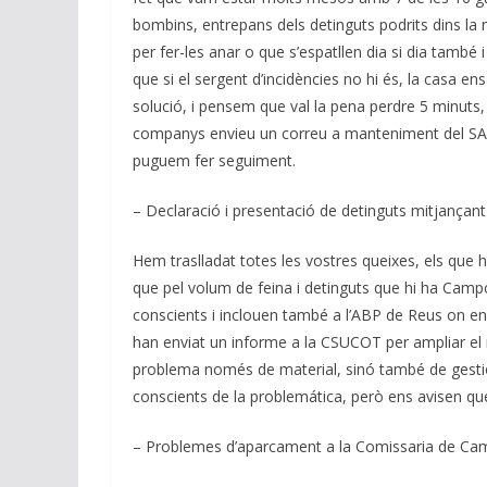
bombins, entrepans dels detinguts podrits dins la
per fer-les anar o que s’espatllen dia si dia també i
que si el sergent d’incidències no hi és, la casa e
solució, i pensem que val la pena perdre 5 minuts,
companys envieu un correu a manteniment del SARP
puguem fer seguiment.
– Declaració i presentació de detinguts mitjançant
Hem traslladat totes les vostres queixes, els que h
que pel volum de feina i detinguts que hi ha Cam
conscients i inclouen també a l’ABP de Reus on en
han enviat un informe a la CSUCOT per ampliar el
problema només de material, sinó també de gestió 
conscients de la problemática, però ens avisen q
– Problemes d’aparcament a la Comissaria de Cam