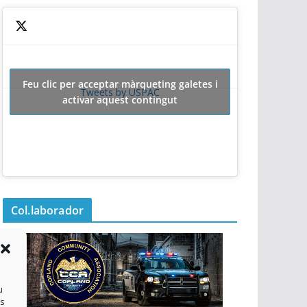
Feu clic per acceptar màrqueting galetes i
Tweets by USPAC
activar aquest contingut
Col.laborador
u
es