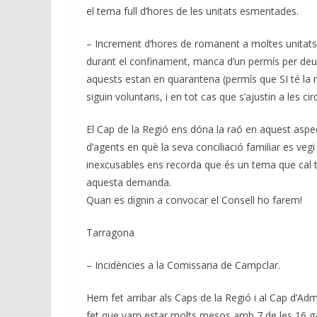
el tema full d’hores de les unitats esmentades.
– Increment d’hores de romanent a moltes unitats 
durant el confinament, manca d’un permís per deure
aquests estan en quarantena (permís que SI té la 
siguin voluntaris, i en tot cas que s’ajustin a les 
El Cap de la Regió ens dóna la raó en aquest aspe
d’agents en què la seva conciliació familiar es veg
inexcusables ens recorda que és un tema que cal tra
aquesta demanda.
Quan es dignin a convocar el Consell ho farem!
Tarragona
– Incidències a la Comissaria de Campclar.
Hem fet arribar als Caps de la Regió i al Cap d’A
fet que vam estar molts mesos amb 7 de les 16 garj