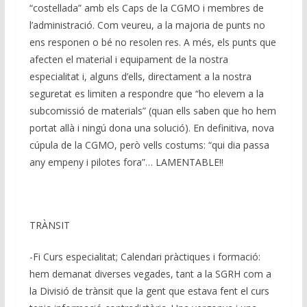
k
p
k
“costellada” amb els Caps de la CGMO i membres de
l’administració. Com veureu, a la majoria de punts no
ens responen o bé no resolen res. A més, els punts que
afecten el material i equipament de la nostra
especialitat i, alguns d’ells, directament a la nostra
seguretat es limiten a respondre que “ho elevem a la
subcomissió de materials” (quan ells saben que ho hem
portat allà i ningú dona una solució). En definitiva, nova
cúpula de la CGMO, però vells costums: “qui dia passa
any empeny i pilotes fora”… LAMENTABLE!!
TRÀNSIT
-Fi Curs especialitat; Calendari pràctiques i formació:
hem demanat diverses vegades, tant a la SGRH com a
la Divisió de trànsit que la gent que estava fent el curs