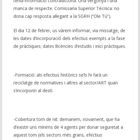
tenia informació contradictòria. Una vergonya i una
manca de respecte. Comissaria Superior Tècnica: no
dona cap resposta al·legant a la SGRH (“Ole Tú”).
El dia 12 de febrer, us vàrem informar, via missatge, de
les dates d’incorporació dels efectius exempts a la fase
de pràctiques; dates llicències d’estudis i inici pràctiques.
-Formació: als efectius històrics se’ls hi farà un
reciclatge de normatives i altres al sector/ART quan
s’incorporin al destí.
-Cobertura torn de nit: demanem, novament, que ha
d’existir uns mínims de 4 agents per donar seguretat a
aquest torn (els sectors més grans, efectius