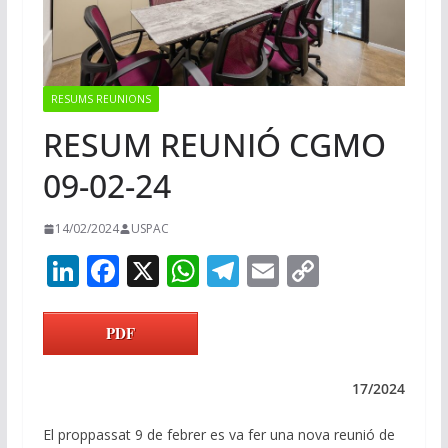
RESUMS REUNIONS
RESUM REUNIÓ CGMO
09-02-24
14/02/2024
USPAC
Li
F
X
W
T
E
C
n
ac
h
el
m
o
k
e
at
e
ai
p
PDF
e
b
s
gr
l
y
dI
o
A
a
Li
17/2024
n
o
p
m
n
El proppassat 9 de febrer es va fer una nova reunió de