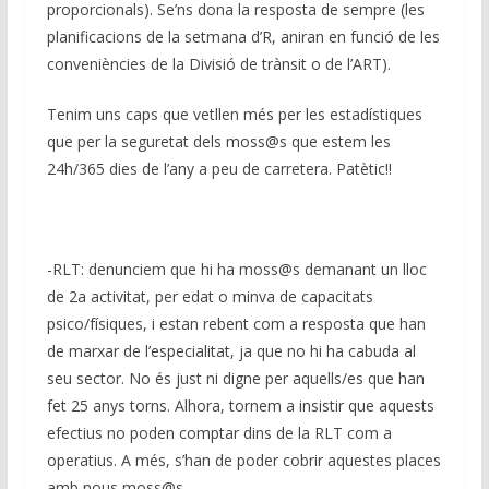
proporcionals). Se’ns dona la resposta de sempre (les
planificacions de la setmana d’R, aniran en funció de les
conveniències de la Divisió de trànsit o de l’ART).
Tenim uns caps que vetllen més per les estadístiques
que per la seguretat dels moss@s que estem les
24h/365 dies de l’any a peu de carretera. Patètic!!
-RLT: denunciem que hi ha moss@s demanant un lloc
de 2a activitat, per edat o minva de capacitats
psico/físiques, i estan rebent com a resposta que han
de marxar de l’especialitat, ja que no hi ha cabuda al
seu sector. No és just ni digne per aquells/es que han
fet 25 anys torns. Alhora, tornem a insistir que aquests
efectius no poden comptar dins de la RLT com a
operatius. A més, s’han de poder cobrir aquestes places
amb nous moss@s.