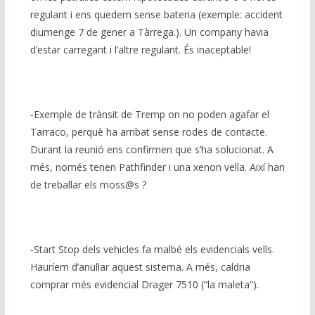
regulant i ens quedem sense bateria (exemple: accident
diumenge 7 de gener a Tàrrega.). Un company havia
d’estar carregant i l’altre regulant. És inaceptable!
-Exemple de trànsit de Tremp on no poden agafar el
Tarraco, perquè ha arribat sense rodes de contacte.
Durant la reunió ens confirmen que s’ha solucionat. A
més, només tenen Pathfinder i una xenon vella. Així han
de treballar els moss@s ?
-Start Stop dels vehicles fa malbé els evidencials vells.
Hauríem d’anul·lar aquest sistema. A més, caldria
comprar més evidencial Drager 7510 (“la maleta”).