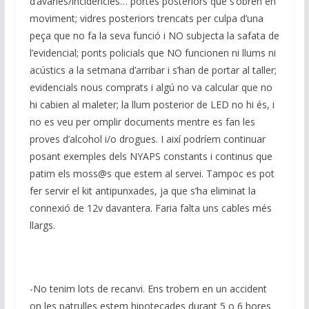
d’avaries/incidències… portes posteriors que s’obren en
moviment; vidres posteriors trencats per culpa d’una
peça que no fa la seva funció i NO subjecta la safata de
l’evidencial; ponts policials que NO funcionen ni llums ni
acústics a la setmana d’arribar i s’han de portar al taller;
evidencials nous comprats i algú no va calcular que no
hi cabien al maleter; la llum posterior de LED no hi és, i
no es veu per omplir documents mentre es fan les
proves d’alcohol i/o drogues. I així podríem continuar
posant exemples dels NYAPS constants i continus que
patim els moss@s que estem al servei. Tampoc es pot
fer servir el kit antipunxades, ja que s’ha eliminat la
connexió de 12v davantera. Faria falta uns cables més
llargs.
-No tenim lots de recanvi. Ens trobem en un accident
on les patrulles estem hipotecades durant 5 o 6 hores