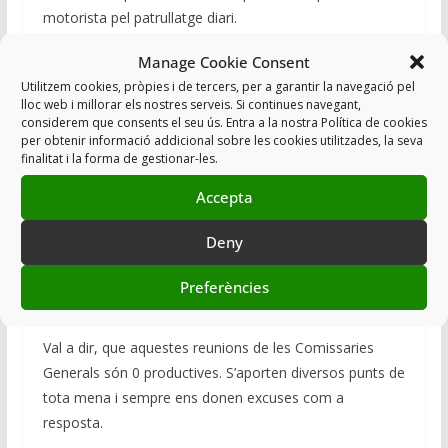
motorista pel patrullatge diari.
Manage Cookie Consent
Utilitzem cookies, pròpies i de tercers, per a garantir la navegació pel
lloc web i millorar els nostres serveis. Si continues navegant,
-S’ha parat l’entrega de cascs nous (última generació)
considerem que consents el seu ús. Entra a la nostra Política de cookies
perquè aquests només enllacen amb les motos noves.
per obtenir informació addicional sobre les cookies utilitzades, la seva
finalitat i la forma de gestionar-les.
Un nou NYAP d’aquells que planifiquen l’entrega de
material i no veu que tenim motos obsoletes.
Accepta
Deny
Aquesta manca de resposta dels punts de materials és
Preferències
una autèntica vergonya.
Val a dir, que aquestes reunions de les Comissaries
Generals són 0 productives. S’aporten diversos punts de
tota mena i sempre ens donen excuses com a
resposta.