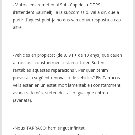
-Motos: ens remeten al Sots Cap de la DTPS
(l’Intendent Saumell) i a la subcomissió. Val a dir, que a
partir d’aquest punt ja no ens van donar resposta a cap
altre.
-Vehicles en propietat (de 8, 9 i + de 10 anys) que cauen
a trossos i constantment estan al taller. Surten
rentables aquestes reparacions?. Per quan tenim
prevista la següent renovació de vehicles? Els Tarracos
vells estan en un estat molt lamentable i constantment
avariats. A més, surten del taller igual que entren
(avariats).
-Nous TARRACO: hem tingut infinitat