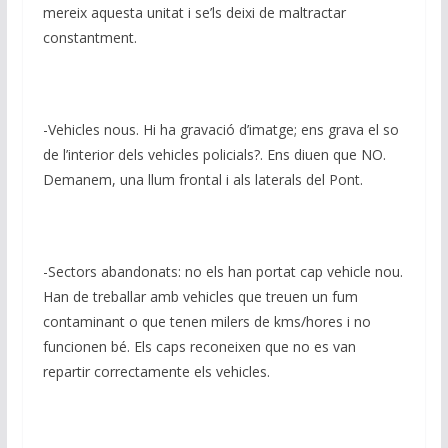
mereix aquesta unitat i se’ls deixi de maltractar
constantment.
-Vehicles nous. Hi ha gravació d’imatge; ens grava el so
de l’interior dels vehicles policials?. Ens diuen que NO.
Demanem, una llum frontal i als laterals del Pont.
-Sectors abandonats: no els han portat cap vehicle nou.
Han de treballar amb vehicles que treuen un fum
contaminant o que tenen milers de kms/hores i no
funcionen bé. Els caps reconeixen que no es van
repartir correctamente els vehicles.