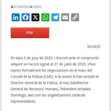
07/06/2025
USPAC
Li
F
X
W
T
E
C
n
ac
h
el
m
o
k
e
at
e
ai
p
PDF
e
b
s
gr
l
y
dI
o
A
a
Li
90/2025
n
o
p
m
n
En data 5 de juny de 2025, i d’acord amb el compromís
k
p
k
adquirit en l’acord signat el 31 de juliol de 2023, s’han
reprès formalment les negociacions en el marc del
Consell de la Policia (CME). A la reunió hi han assistit el
Director General de la Policia, el nou Subdirector
General de Recursos Humans, l’intendent Amadeu
Domingo, així com les organitzacions sindicals
representatives.