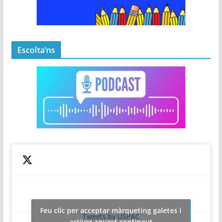
Escolta’ns
Feu clic per acceptar màrqueting galetes i
Tweets by USPAC
activar aquest contingut