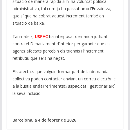
situació de manera ràpida si hi ha voluntat política i
administrativa, tal com ja ha passat amb l’Ertzaintza,
que sí que ha cobrat aquest increment també en
situació de baixa.
Tanmateix,
USPAC
ha interposat demanda judicial
contra el Departament d’Interior per garantir que els
agents afectats percebin els triennis i l’increment
retributiu que se’ls ha negat.
Els afectats que vulguin formar part de la demanda
col·lectiva poden contactar enviant un correu electrònic
a la bústia
endarreriments@uspac.cat
i gestionar així
la seva inclusió.
Barcelona, a 4 de febrer de 2026