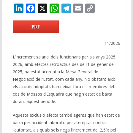
Li
F
X
W
T
E
C
n
ac
h
el
m
o
k
e
at
e
ai
p
PDF
e
b
s
gr
l
y
dI
o
A
a
Li
11/2026
n
o
p
m
n
L’increment salarial dels funcionaris per als anys 2025 i
k
p
k
2026, amb efectes retroactius des de l’1 de gener de
2025, ha estat acordat a la Mesa General de
Negociació de l’Estat, com cada any. No obstant això,
els acords adoptats han deixat fora els membres del
cos de Mossos d’Esquadra que hagin estat de baixa
durant aquest període.
Aquesta exclusió afecta també agents que han estat de
baixa per accident laboral o per atemptat contra
l’autoritat, als quals se’ls nega l’increment del 2,5% pel