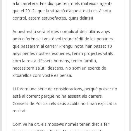
k
p
k
a la carretera. Ens diu que tenim els mateixos agents
que el 2012 i que la situació d’aquest estiu està sota
control, estem estupefactes, quins deliris!!!
Aquest estiu serà el més complicat dels últims anys
amb diferència i vostè vol treure rèdit de les penúries
que passarem al carrer? Prengui nota: han passat 10
anys per les nostres esquenes, tenim projectes vitals
com la resta d’éssers humans, tenim família,
necessitem salut i descans. No som un exèrcit de
xitxarel·los com vostè es pensa.
Li farem una sèrie de consideracions, perquè potser no
està al corrent perquè no ha assistit als darrers
Consells de Policia i els seus acòlits no li han explicat la
realitat:
Com ve ha dit, els moss@s només tenen dret a fer