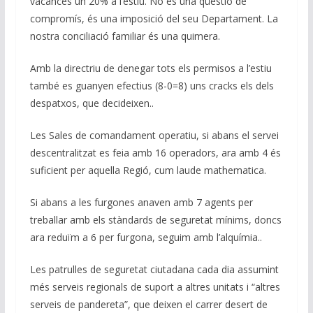
vacances un 20% a l’estiu. No és una qüestió de
compromís, és una imposició del seu Departament. La
nostra conciliació familiar és una quimera.
Amb la directriu de denegar tots els permisos a l’estiu
també es guanyen efectius (8-0=8) uns cracks els dels
despatxos, que decideixen..
Les Sales de comandament operatiu, si abans el servei
descentralitzat es feia amb 16 operadors, ara amb 4 és
suficient per aquella Regió, cum laude mathematica.
Si abans a les furgones anaven amb 7 agents per
treballar amb els stàndards de seguretat mínims, doncs
ara reduïm a 6 per furgona, seguim amb l’alquímia..
Les patrulles de seguretat ciutadana cada dia assumint
més serveis regionals de suport a altres unitats i “altres
serveis de pandereta”, que deixen el carrer desert de