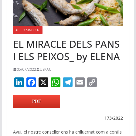
ACCIÓ SINDICAL
EL MIRACLE DELS PANS
I ELS PEIXOS_ by ELENA
05/07/2022
USPAC
Li
F
X
W
T
E
C
n
ac
h
el
m
o
k
e
at
e
ai
p
PDF
e
b
s
gr
l
y
dI
o
A
a
Li
173/2022
n
o
p
m
n
Avui, el nostre conseller ens ha enlluernat com a conills