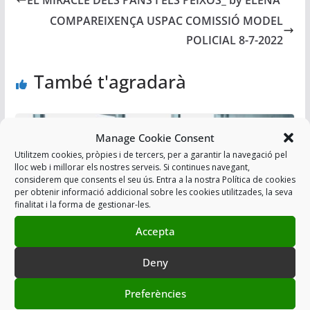
EL MIRACLE DELS PANS I ELS PEIXOS_ by ELENA
COMPAREIXENÇA USPAC COMISSIÓ MODEL
POLICIAL 8-7-2022
També t'agradarà
Manage Cookie Consent
Utilitzem cookies, pròpies i de tercers, per a garantir la navegació pel
lloc web i millorar els nostres serveis. Si continues navegant,
considerem que consents el seu ús. Entra a la nostra Política de cookies
per obtenir informació addicional sobre les cookies utilitzades, la seva
finalitat i la forma de gestionar-les.
Accepta
Deny
RESUM REUNIÓ CONCURS OPOSICIÓ
Preferències
TRÀNSIT, ARRO I TEDAX