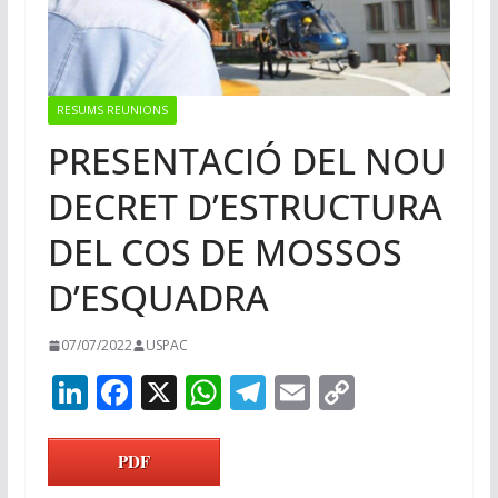
RESUMS REUNIONS
PRESENTACIÓ DEL NOU
DECRET D’ESTRUCTURA
DEL COS DE MOSSOS
D’ESQUADRA
07/07/2022
USPAC
Li
F
X
W
T
E
C
n
ac
h
el
m
o
k
e
at
e
ai
p
PDF