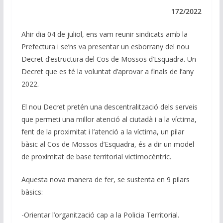
e
b
s
gr
l
y
dI
o
A
a
Li
172/2022
n
o
p
m
n
Ahir dia 04 de juliol, ens vam reunir sindicats amb la
k
p
k
Prefectura i se’ns va presentar un esborrany del nou
Decret d’estructura del Cos de Mossos d’Esquadra. Un
Decret que es té la voluntat d’aprovar a finals de l’any
2022.
El nou Decret pretén una descentralització dels serveis
que permeti una millor atenció al ciutadà i a la víctima,
fent de la proximitat i l’atenció a la víctima, un pilar
bàsic al Cos de Mossos d’Esquadra, és a dir un model
de proximitat de base territorial victimocèntric.
Aquesta nova manera de fer, se sustenta en 9 pilars
bàsics:
-Orientar l’organització cap a la Policia Territorial.