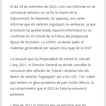
n
o
p
m
n
El dia 29 de setembre de 2022, com van informar en un
k
p
k
comunicat anterior, es va fer la reunió de la
Subcomissió de Materials. En aquesta, ens varen
informar que els vehicles logotipats no arribaran, ja que
la licitació ha quedat buida. Aquesta informació es va
confirmar en el Consell de la Policia del proppassat
dijous 06 d’octubre. La USPAC va deixar palès el
malestar generalitzat per aquest nou nyap de la DGP.
La situació que viu l’especialitat de trànsit és crítica!!!.
L’any 2021, el Director General va decidir cancel·lar la
renovació dels vehicles de Trànsit i destinar tots els
diners de vehicles “logotipats” per a les USC. Tot i saber
que teníem un greu problema de parc mòbil. Alhora, es
va comprometre que el 2022 es faria la renovació
pertinent.
L’abril de 2022 el Director ens va informar que els