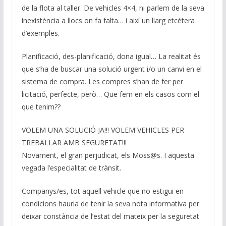
de la flota al taller. De vehicles 4×4, ni parlem de la seva
inexistència a llocs on fa falta… i així un llarg etcètera
d’exemples.
Planificació, des-planificació, dona igual… La realitat és
que s’ha de buscar una solució urgent i/o un canvi en el
sistema de compra. Les compres s’han de fer per
licitació, perfecte, però… Que fem en els casos com el
que tenim??
VOLEM UNA SOLUCIÓ JA!!! VOLEM VEHICLES PER
TREBALLAR AMB SEGURETAT!!!
Novament, el gran perjudicat, els Moss@s. I aquesta
vegada l’especialitat de trànsit.
Companys/es, tot aquell vehicle que no estigui en
condicions hauria de tenir la seva nota informativa per
deixar constància de l’estat del mateix per la seguretat