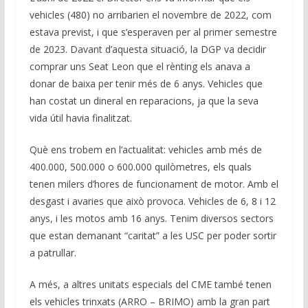
vehicles (480) no arribarien el novembre de 2022, com
estava previst, i que s’esperaven per al primer semestre
de 2023. Davant d’aquesta situació, la DGP va decidir
comprar uns Seat Leon que el rènting els anava a
donar de baixa per tenir més de 6 anys. Vehicles que
han costat un dineral en reparacions, ja que la seva
vida útil havia finalitzat.
Què ens trobem en l’actualitat: vehicles amb més de
400.000, 500.000 o 600.000 quilòmetres, els quals
tenen milers d’hores de funcionament de motor. Amb el
desgast i avaries que això provoca. Vehicles de 6, 8 i 12
anys, i les motos amb 16 anys. Tenim diversos sectors
que estan demanant “caritat” a les USC per poder sortir
a patrullar.
A més, a altres unitats especials del CME també tenen
els vehicles trinxats (ARRO – BRIMO) amb la gran part