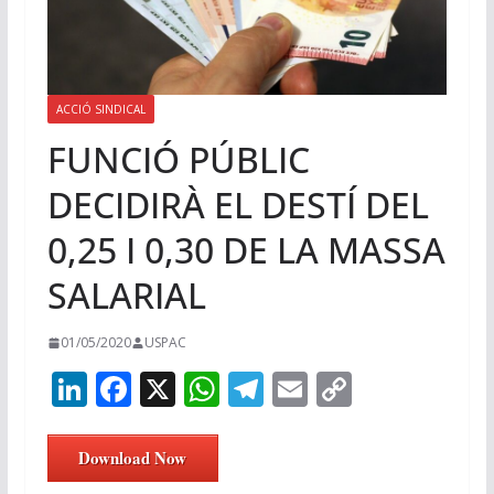
ACCIÓ SINDICAL
FUNCIÓ PÚBLIC
DECIDIRÀ EL DESTÍ DEL
0,25 I 0,30 DE LA MASSA
SALARIAL
01/05/2020
USPAC
Li
F
X
W
T
E
C
n
ac
h
el
m
o
k
e
at
e
ai
p
Download Now