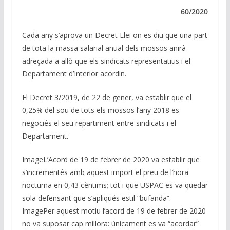
e
b
s
gr
l
y
dI
o
A
a
Li
60/2020
n
o
p
m
n
Cada any s’aprova un Decret Llei on es diu que una part
k
p
k
de tota la massa salarial anual dels mossos anirà
adreçada a allò que els sindicats representatius i el
Departament d’Interior acordin.
El Decret 3/2019, de 22 de gener, va establir que el
0,25% del sou de tots els mossos l’any 2018 es
negociés el seu repartiment entre sindicats i el
Departament.
ImageL’Acord de 19 de febrer de 2020 va establir que
s’incrementés amb aquest import el preu de l’hora
nocturna en 0,43 cèntims; tot i que USPAC es va quedar
sola defensant que s’apliqués estil “bufanda”.
ImagePer aquest motiu l’acord de 19 de febrer de 2020
no va suposar cap millora: únicament es va “acordar”