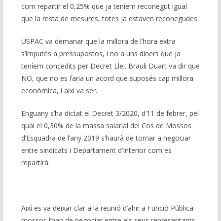
com repartir el 0,25% que ja teníem reconegut igual
que la resta de mesures, totes ja estaven reconegudes.
USPAC va demanar que la millora de l’hora extra
s’imputés a pressupostos, i no a uns diners que ja
teníem concedits per Decret Llei. Brauli Duart va dir que
NO, que no es faria un acord que suposés cap millora
econòmica, i així va ser.
Enguany s’ha dictat el Decret 3/2020, d’11 de febrer, pel
qual el 0,30% de la massa salarial del Cos de Mossos
d’Esquadra de l’any 2019 s’haurà de tornar a negociar
entre sindicats i Departament d’Interior com es
repartirà:
Així es va deixar clar a la reunió d’ahir a Funció Pública:
mossos l’han de negociar entre els seus representants